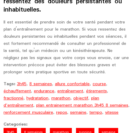
ressentez des douleurs persistantes ou
inhabituelles.
Il est essentiel de prendre soin de votre santé pendant votre
plan d’entraînement pour le marathon. Si vous ressentez des
douleurs persistantes ou inhabituelles pendant vos séances, il
est fortement recommandé de consulter un professionnel de
la santé, tel qu’un médecin ou un kinésithérapeute. Ne
négligez pas les signaux que votre corps vous envoie, car une
intervention précoce peut éviter des blessures graves et
prolonger votre pratique sportive en toute sécurité.
Tags:
3h45
,
8 semaines
,
allure confortable
,
course
,
échauffement
,
endurance
,
entraînement
,
étirements
,
fractionné
,
hydratation
,
marathon
,
objectif
,
plan
d'entraînement
,
plan entrainement marathon 3h45 8 semaines
,
renforcement musculaire
,
repos
,
semaine
,
tempo
,
vitesse
Categories:
3h45
8 semaines
marathon
running
semaine