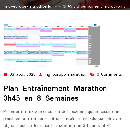
ing-europe-marathon.lu
>>
3h45
,
8 semaines
,
marathon
,
running
,
semaine
>> Plan d’Entraînement Marathon 3h45 sur
8 Semaines
03 août 2025
ing-europe-marathon
0 Comments
03
ing-
août
europe-
Plan Entraînement Marathon
2025
marathon
3h45 en 8 Semaines
Préparer un marathon est un défi exaltant qui nécessite une
planification minutieuse et un entraînement adéquat. Si votre
objectif est de terminer le marathon en 3 heures et 45