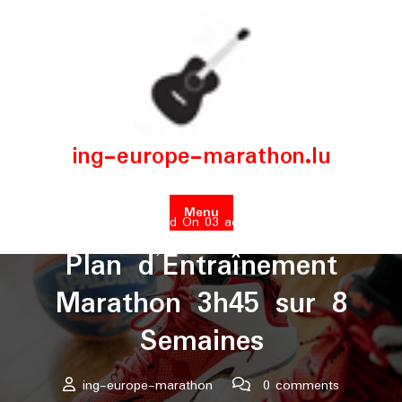
Skip
to
content
ing-europe-marathon.lu
Menu
Posted On 03 août 2025
Plan d’Entraînement
Marathon 3h45 sur 8
Semaines
ing-europe-marathon
0 comments