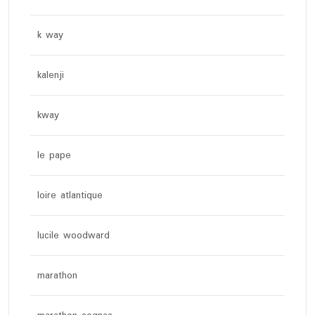
k way
kalenji
kway
le pape
loire atlantique
lucile woodward
marathon