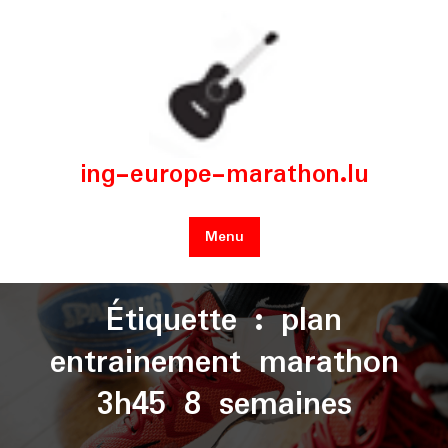
Skip
to
content
ing-europe-marathon.lu
Menu
Étiquette :
plan
entrainement marathon
3h45 8 semaines