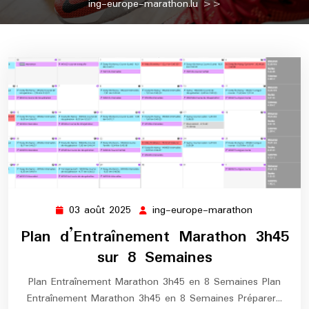
ing-europe-marathon.lu
>>
03 août 2025
ing-europe-marathon
03
ing-
août
europe-
Plan d’Entraînement Marathon 3h45
2025
marathon
sur 8 Semaines
Plan Entraînement Marathon 3h45 en 8 Semaines Plan
Entraînement Marathon 3h45 en 8 Semaines Préparer…