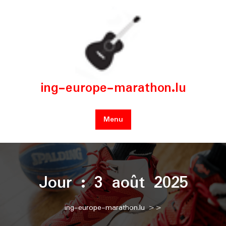
Skip
to
content
ing-europe-marathon.lu
Menu
Jour :
3 août 2025
ing-europe-marathon.lu
>>