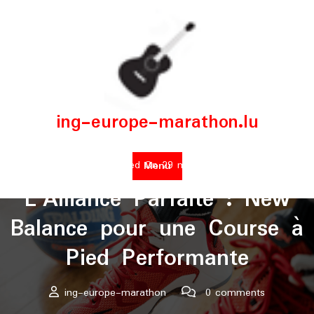
Skip
to
content
ing-europe-marathon.lu
Posted On 29 mai 2025
Menu
L’Alliance Parfaite : New
Balance pour une Course à
Pied Performante
ing-europe-marathon
0 comments