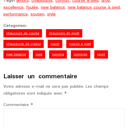
Tags:
amorti
,
chaussures
,
confort
,
course à pied
,
drop
,
excellence
,
foulée
,
new balance
,
new balance course à pied
,
performance
,
soutien
,
style
Categories:
chaussure de course
chaussure de sport
chaussures de course
courir
course a pied
new balance
pied
running
runnings
sport
Laisser un commentaire
Votre adresse e-mail ne sera pas publiée.
Les champs
obligatoires sont indiqués avec
*
Commentaire
*