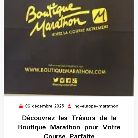
06 décembre 2025
ing-europe-marathon
06
ing-
décembre
europe-
Découvrez les Trésors de la
2025
maratho
Boutique Marathon pour Votre
Course Parfaite