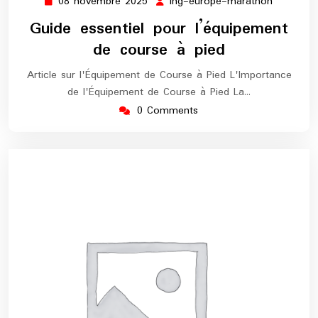
08 novembre 2025
ing-europe-marathon
08
ing-
novembre
europe-
Guide essentiel pour l’équipement
2025
maratho
de course à pied
Article sur l'Équipement de Course à Pied L'Importance
de l'Équipement de Course à Pied La…
0 Comments