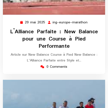
29 mai 2025
ing-europe-marathon
29
ing-
mai
europe-
L’Alliance Parfaite : New Balance
2025
marathon
pour une Course à Pied
Performante
Article sur New Balance Course à Pied New Balance :
L'Alliance Parfaite entre Style et…
0 Comments