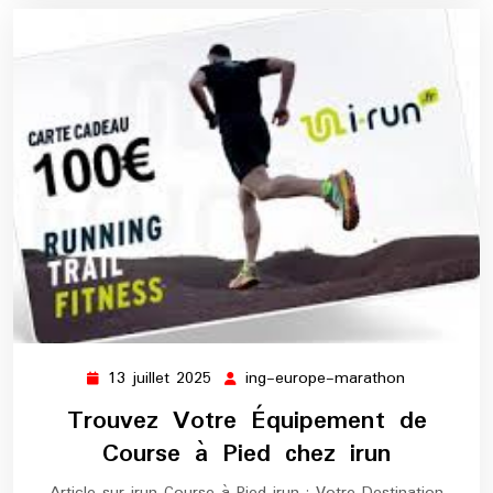
13 juillet 2025
ing-europe-marathon
13
ing-
juillet
europe-
Trouvez Votre Équipement de
2025
marathon
Course à Pied chez irun
Article sur irun Course à Pied irun : Votre Destination