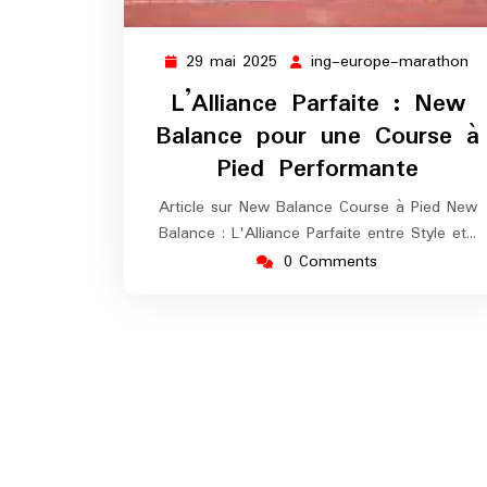
29 mai 2025
ing-europe-marathon
29
in
mai
eu
L’Alliance Parfaite : New
2025
ma
Balance pour une Course à
Pied Performante
Article sur New Balance Course à Pied New
Balance : L'Alliance Parfaite entre Style et…
0 Comments