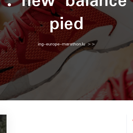
e :
new balance
pied
ing-europe-marathon.lu
>>