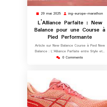
29 mai 2025
ing-europe-marathon
29
in
mai
eu
L’Alliance Parfaite : New
2025
ma
Balance pour une Course à
Pied Performante
Article sur New Balance Course à Pied New
Balance : L'Alliance Parfaite entre Style et…
0 Comments