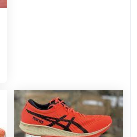
g-
rope-
rathon