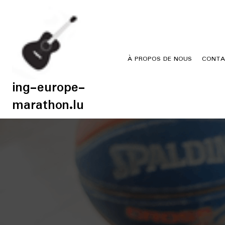
Skip
to
content
À PROPOS DE NOUS
CONTA
ing-europe-
marathon.lu