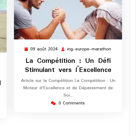
09 août 2024
ing-europe-marathon
09
ing-
août
europe-
La Compétition : Un Défi
ng-
2024
marathon
Stimulant vers l’Excellence
urope-
arathon
Article sur la Compétition La Compétition : Un
d
Moteur d'Excellence et de Dépassement de
Soi…
0 Comments