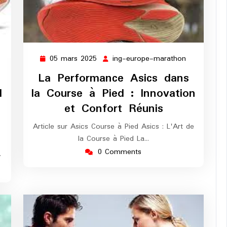
05 mars 2025
ing-europe-marathon
05
ing-
mars
europe-
g-
La Performance Asics dans
2025
marathon
rope-
d
la Course à Pied : Innovation
arathon
et Confort Réunis
Article sur Asics Course à Pied Asics : L'Art de
la Course à Pied La…
0 Comments
…