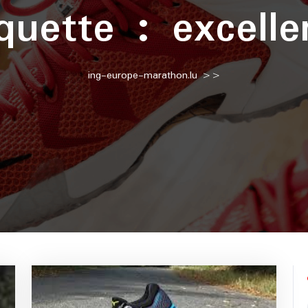
iquette :
excelle
ing-europe-marathon.lu
>>