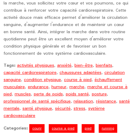
la marche, vous sollicitez votre cœur et vos poumons, ce qui
contribue à renforcer votre capacité cardiorespiratoire. Cette
activité douce mais efficace permet d’améliorer la circulation
sanguine, d’augmenter l’endurance et de maintenir un cœur
en bonne santé. Ainsi, intégrer la marche dans votre routine
quotidienne peut être un excellent moyen d’améliorer votre
condition physique générale et de favoriser un bon
fonctionnement de votre système cardiovasculaire.
Tags:
activités physiques
,
anxiété
,
bien-être
,
bienfaits
,
capacité cardiorespiratoire
,
chaussures adaptées
,
circulation
sanguine
,
condition physique
,
course à pied
,
échauffement
musculaire
,
endurance
,
humeur
,
marche
,
marche et course à
pied
,
muscles
,
perte de poids
,
poids santé
,
posture
,
professionnel de santé spécifique
,
relaxation
,
résistance
,
santé
mentale
,
santé physique
,
sécurité
,
stress
,
système
cardiovasculaire
Categories:
courir
course a pied
pied
running