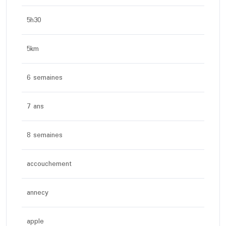
5h30
5km
6 semaines
7 ans
8 semaines
accouchement
annecy
apple