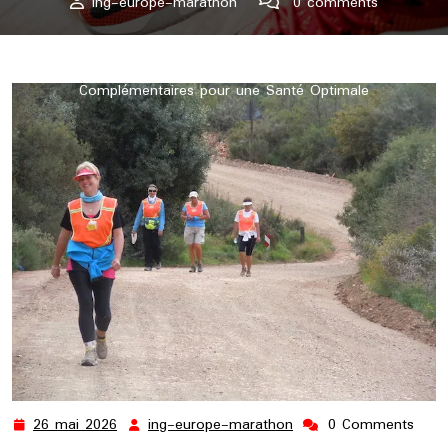
ing-europe-marathon
0 comments
ing-europe-marathon.lu
>>
courir
,
course a pied
,
pied
,
running
>> Marche et Course à Pied : Deux Activités
Complémentaires pour une Santé Optimale
26 mai 2026
ing-europe-marathon
0 Comments
26
ing-