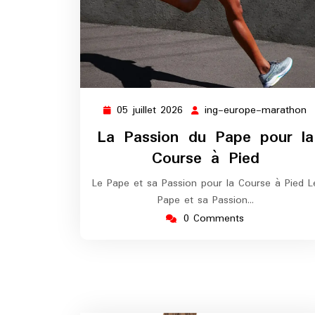
05 juillet 2026
ing-europe-marathon
05
i
juillet
e
La Passion du Pape pour la
2026
m
Course à Pied
Le Pape et sa Passion pour la Course à Pied L
Pape et sa Passion…
0 Comments