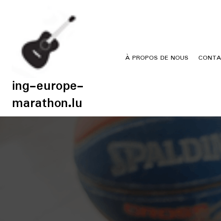
Skip
to
content
À PROPOS DE NOUS
CONTA
ing-europe-
marathon.lu