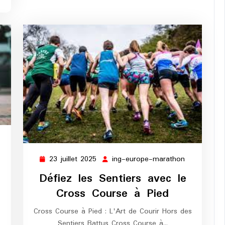
23 juillet 2025
ing-europe-marathon
23
ing-
juillet
europe-
Défiez les Sentiers avec le
2025
marathon
Cross Course à Pied
Cross Course à Pied : L'Art de Courir Hors des
Sentiers Battus Cross Course à…