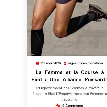
23 mai 2026
ing-europe-marathon
23
in
mai
eu
La Femme et la Course à
2026
ma
Pied : Une Alliance Puissant
L'Empowerment des Femmes à travers la
Course à Pied L'Empowerment des Femmes à
travers la…
0 Comments