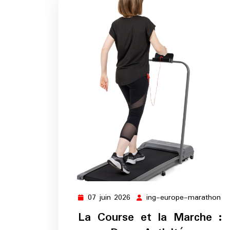
07 juin 2026
ing-europe-marathon
07
in
juin
eu
La Course et la Marche :
2026
ma