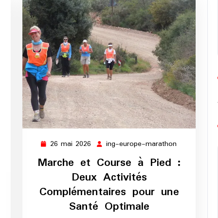
26 mai 2026
ing-europe-marathon
26
ing-
mai
europe-
Marche et Course à Pied :
2026
marathon
Deux Activités
g-
Complémentaires pour une
rope-
Santé Optimale
rathon