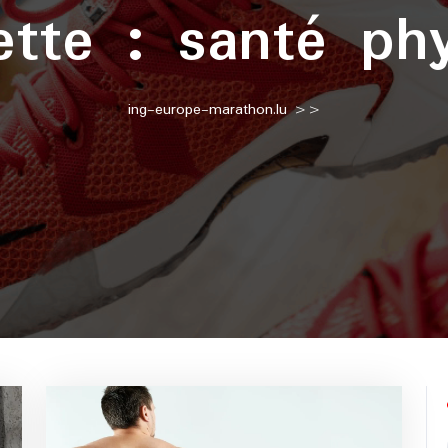
ette :
santé ph
ing-europe-marathon.lu
>>