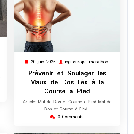
ng-
urope-
arathon
20 juin 2026
ing-europe-marathon
20
ing-
juin
europe-
Prévenir et Soulager les
2026
marathon
e
Maux de Dos liés à la
Course à Pied
Article: Mal de Dos et Course à Pied Mal de
Dos et Course à Pied…
0 Comments