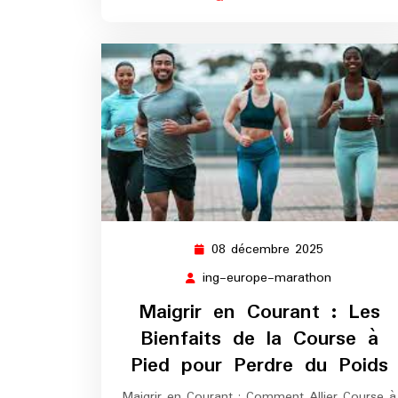
08 décembre 2025
08
décembre
ing-europe-marathon
ing-
2025
europe-
Maigrir en Courant : Les
marathon
Bienfaits de la Course à
Pied pour Perdre du Poids
Maigrir en Courant : Comment Allier Course à