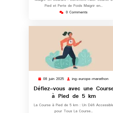
Pied et Perte de Poids Maigrir en…
0 Comments
08 juin 2025
ing-europe-marathon
08
in
juin
eu
Défiez-vous avec une Cours
2025
ma
à Pied de 5 km
La Course à Pied de 5 km : Un Défi Accessibl
pour Tous La Course…