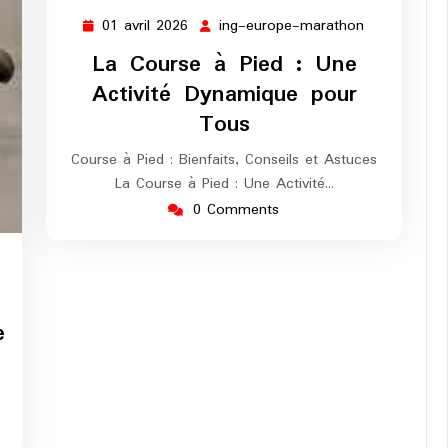
01 avril 2026
ing-europe-marathon
01
ing-
avril
europe-
La Course à Pied : Une
2026
marathon
Activité Dynamique pour
Tous
Course à Pied : Bienfaits, Conseils et Astuces
La Course à Pied : Une Activité…
0 Comments
g-
rope-
rathon
e