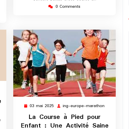
0 Comments
g-
rope-
e
rathon
03 mai 2025
ing-europe-marathon
03
ing-
mai
europe-
La Course à Pied pour
e
2025
marathon
Enfant : Une Activité Saine