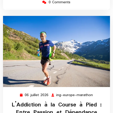
0 Comments
06 juillet 2026
ing-europe-marathon
06
ing-
juillet
europe-
L’Addiction à la Course à Pied :
2026
marathon
Entre Passion et Dépendance