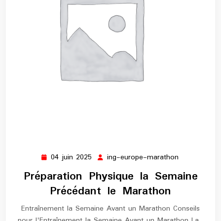
04 juin 2025
ing-europe-marathon
04
ing-
juin
europe-
Préparation Physique la Semaine
2025
marathon
Précédant le Marathon
Entraînement la Semaine Avant un Marathon Conseils
pour l'Entraînement la Semaine Avant un Marathon La…