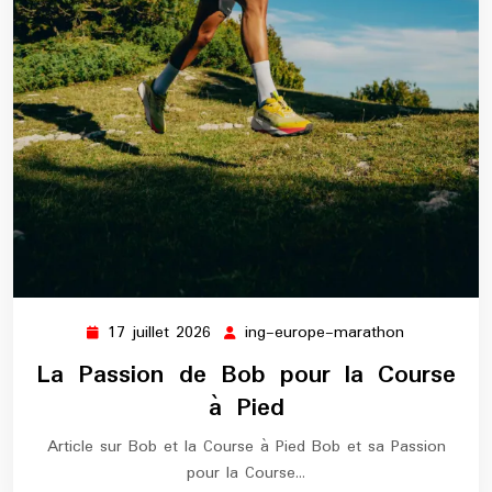
17 juillet 2026
ing-europe-marathon
17
ing-
juillet
europe-
La Passion de Bob pour la Course
2026
marathon
à Pied
Article sur Bob et la Course à Pied Bob et sa Passion
pour la Course…