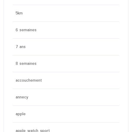
5km
6 semaines
7 ans
8 semaines
accouchement
annecy
apple
apple watch sport