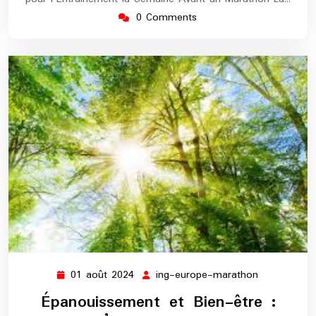
0 Comments
01 août 2024
ing-europe-marathon
01
ing-
août
europe-
Épanouissement et Bien-être :
2024
marathon