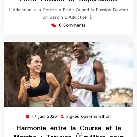
L'Addiction à la Course à Pied : Quand la Passion Devient
un Besoin L'Addiction à…
0 Comments
17 juin 2026
ing-europe-marathon
17
ing-
juin
europe-
Harmonie entre la Course et la
2026
marathon