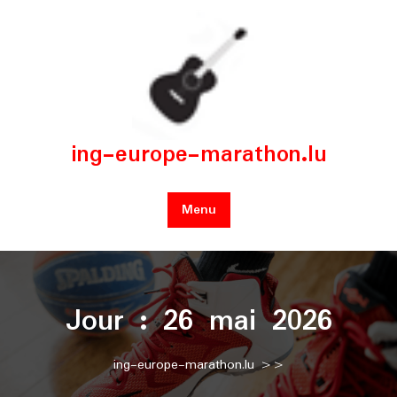
Skip
to
content
ing-europe-marathon.lu
Menu
Jour :
26 mai 2026
ing-europe-marathon.lu
>>