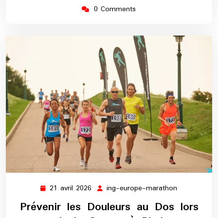
0 Comments
21 avril 2026
ing-europe-marathon
21
ing-
avril
europe-
Prévenir les Douleurs au Dos lors
2026
marathon