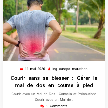
11 mai 2026
ing-europe-marathon
11
ing-
mai
europe-
Courir sans se blesser : Gérer le
2026
marathon
mal de dos en course à pied
Courir avec un Mal de Dos : Conseils et Précautions
Courir avec un Mal de…
0 Comments