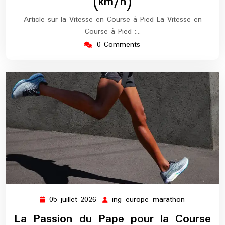
(km/h)
Article sur la Vitesse en Course à Pied La Vitesse en
Course à Pied :…
0 Comments
05 juillet 2026
ing-europe-marathon
05
ing-
juillet
europe-
La Passion du Pape pour la Course
2026
marathon