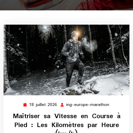
18 juillet 2026
ing-europe-marathon
18
ing-
juillet
europe-
Maîtriser sa Vitesse en Course à
2026
marathon
Pied : Les Kilomètres par Heure