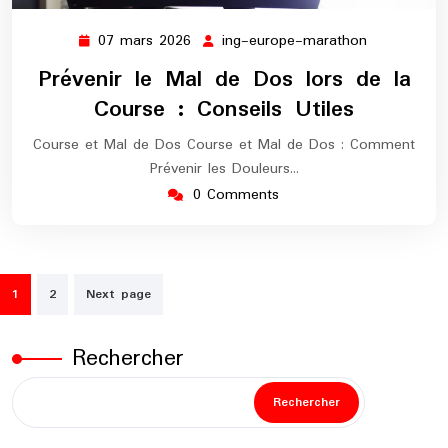
07 mars 2026
ing-europe-marathon
07
ing-
mars
europe-
Prévenir le Mal de Dos lors de la
2026
marathon
Course : Conseils Utiles
Course et Mal de Dos Course et Mal de Dos : Comment
Prévenir les Douleurs…
0 Comments
Pagination
1
2
Next page
des
publications
Rechercher
Rechercher