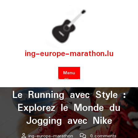
Skip
to
content
ing-europe-marathon.lu
Menu
Posted On 25 septembre 2024
Le Running avec Style :
Explorez le Monde du
Jogging avec Nike
ing-europe-marathon
0 comments