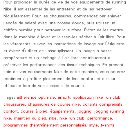
Pour prolonger la durée de vie de vos équipements de running
Nike, il est essentiel de les entretenir et de les nettoyer
régulièrement. Pour les chaussures, commencez par enlever
l’excès de saleté avec une brosse douce, puis utilisez un
chiffon humide pour nettoyer la surface. Évitez de les mettre
dans la machine à laver et laissez-les sécher à l’air libre. Pour
les vêtements, suivez les instructions de lavage sur l’étiquette
et évitez d’utiliser de l’assouplissant. Un lavage à basse
température et un séchage à l’air libre contribueront à
préserver les performances des tissus techniques. En prenant
soin de vos équipements Nike de cette manière, vous pourrez
continuer à profiter pleinement de leur confort et de leur
efficacité lors de vos sessions de course.
Tags:
adhérence optimale
,
amorti
,
application nike run club
,
chaussures
,
chaussures de course nike
,
collants compressifs
,
confort
,
course à pied
,
équipements
,
jogging
,
jogging running
nike
,
maintien du pied
,
nike
,
nike run club
,
performance
,
programmes d'entraînement personnalisés
,
style
,
t-shirts