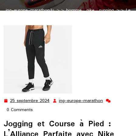
ing-europe-marathon.lu
>>
homme
,
nike
,
running
>> Le
Running avec Style : Explorez le Monde du Jogging avec Nike
25 septembre 2024
ing-europe-marathon
25
ing-
septembre
europe-
0 Comments
2024
marathon
Jogging et Course à Pied :
L’Alliance Parfaite avec Nike