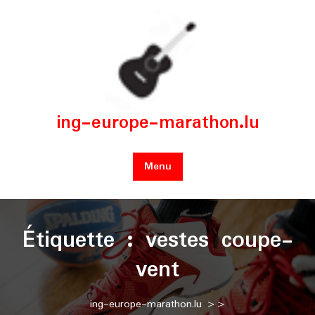
Skip
to
content
ing-europe-marathon.lu
Menu
Étiquette :
vestes coupe-
vent
ing-europe-marathon.lu
>>