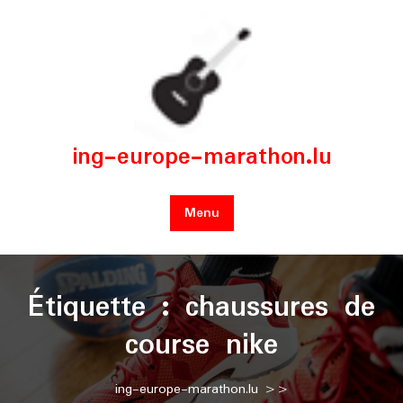
Skip
to
content
ing-europe-marathon.lu
Menu
Étiquette :
chaussures de
course nike
ing-europe-marathon.lu
>>