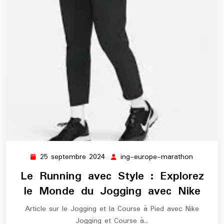
25 septembre 2024
ing-europe-marathon
25
ing-
septembre
europe-
Le Running avec Style : Explorez
2024
maratho
le Monde du Jogging avec Nike
Article sur le Jogging et la Course à Pied avec Nike
Jogging et Course à…