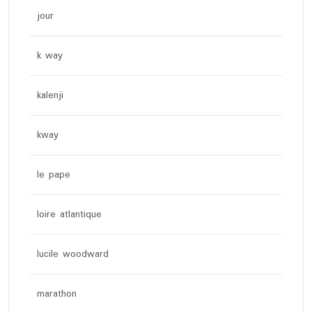
jour
k way
kalenji
kway
le pape
loire atlantique
lucile woodward
marathon