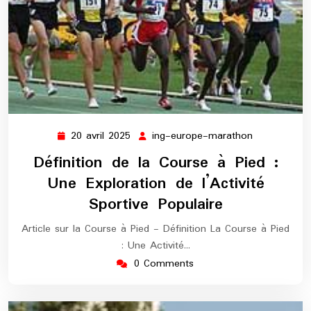
20 avril 2025
ing-europe-marathon
20
ing-
avril
europe-
Définition de la Course à Pied :
2025
marathon
Une Exploration de l’Activité
Sportive Populaire
Article sur la Course à Pied - Définition La Course à Pied
: Une Activité…
0 Comments