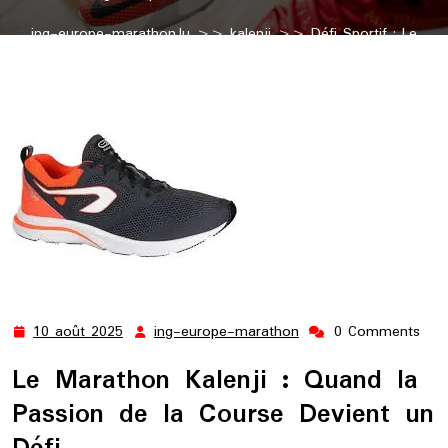
ing-europe-marathon.lu
>>
kalenji
>> Défi Sportif : Le
Marathon Kalenji, une Course Incontournable
10 août 2025
ing-europe-marathon
0 Comments
10
ing-
août
europe-
Le Marathon Kalenji : Quand la
2025
marathon
Passion de la Course Devient un