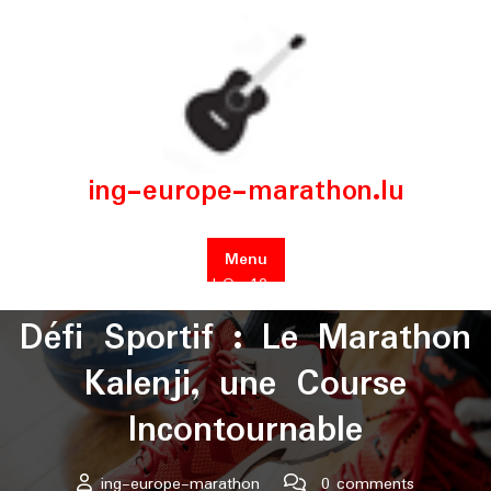
Skip
to
content
ing-europe-marathon.lu
Menu
Posted On 10 août 2025
Défi Sportif : Le Marathon
Kalenji, une Course
Incontournable
ing-europe-marathon
0 comments