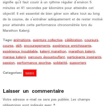
signifie qu’il faut courir à un rythme régulier d’environ 5
minutes et 41 secondes par kilomètre pour atteindre cet
objectif. Il est essentiel de bien gérer son allure tout au long
de la course, de s’entraîner adéquatement et de rester motivé
pour atteindre cette performance chronométrée lors du
Marathon Kalenji.
Tags:
animations
,
aventure collective
,
célébration
,
coureurs
,
course
,
défi
,
encouragements
,
expérience enrichissante
,
expérience inoubliable
,
kalenji marathon
,
marathon kalenji
,
marque kalenji
,
parcours époustouflant
,
participants inspirants
,
passion
,
performance sportive
,
solidarité
,
supporters
Categories:
kalenji
Laisser un commentaire
Votre adresse e-mail ne sera pas publiée.
Les champs
obligatoires sont indiqués avec
*