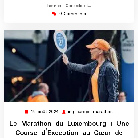
heures : Conseils et…
0 Comments
15 août 2024
ing-europe-marathon
15
ing-
août
europe-
Le Marathon du Luxembourg : Une
2024
marathon
Course d’Exception au Cœur de