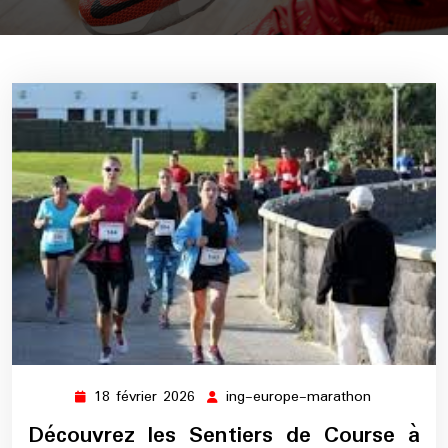
18 février 2026
ing-europe-marathon
18
ing-
février
europe-
Découvrez les Sentiers de Course à
2026
marathon