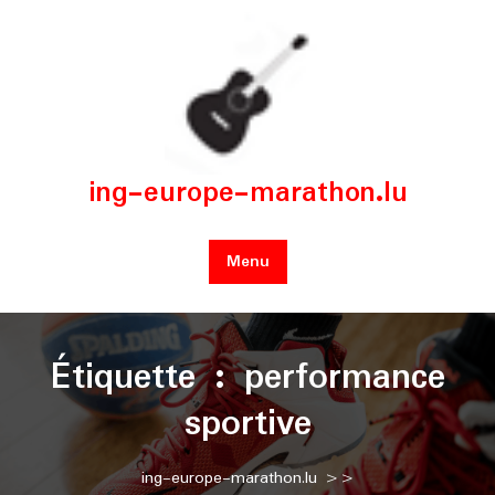
Skip
to
content
ing-europe-marathon.lu
Menu
Étiquette :
performance
sportive
ing-europe-marathon.lu
>>