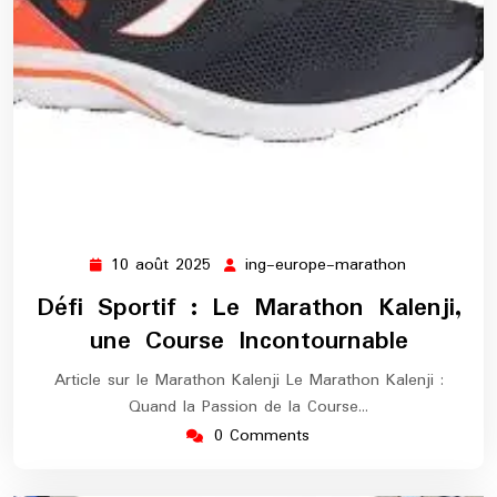
10 août 2025
ing-europe-marathon
10
ing-
août
europe-
Défi Sportif : Le Marathon Kalenji,
2025
marathon
une Course Incontournable
Article sur le Marathon Kalenji Le Marathon Kalenji :
Quand la Passion de la Course…
0 Comments