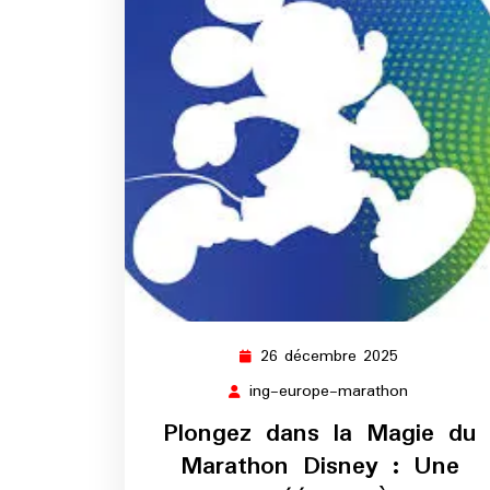
26 décembre 2025
26
décembre
ing-europe-marathon
ing-
2025
europe-
Plongez dans la Magie du
marathon
Marathon Disney : Une