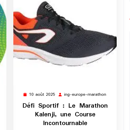
10 août 2025
ing-europe-marathon
10
ing-
août
europe-
Défi Sportif : Le Marathon
2025
marathon
Kalenji, une Course
Incontournable