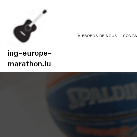
Skip
to
content
À PROPOS DE NOUS
CONTA
ing-europe-
marathon.lu