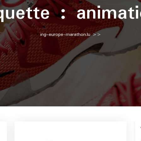
quette :
animat
ing-europe-marathon.lu
>>