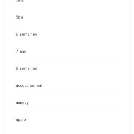
5h30
5km
6 semaines
7 ans
8 semaines
accouchement
annecy
apple