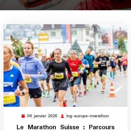
04 janvier 2026
ing-europe-marathon
04
ing-
janvier
europe-
Le Marathon Suisse : Parcours
2026
marathon