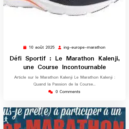
10 août 2025
ing-europe-marathon
10
ing-
août
europe-
Défi Sportif : Le Marathon Kalenji,
2025
marathon
une Course Incontournable
Article sur le Marathon Kalenji Le Marathon Kalenji :
Quand la Passion de la Course…
0 Comments