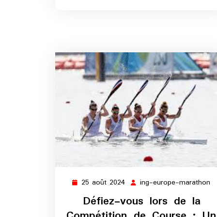
25 août 2024
ing-europe-marathon
25
in
août
e
Défiez-vous lors de la
2024
m
Compétition de Course : Un