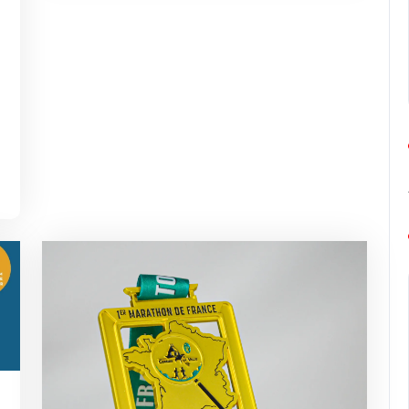
ng-
urope-
arathon