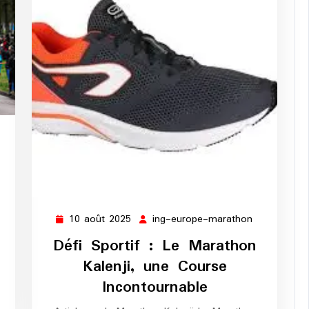
10 août 2025
ing-europe-marathon
10
ing-
août
europe-
Défi Sportif : Le Marathon
2025
marathon
Kalenji, une Course
Incontournable