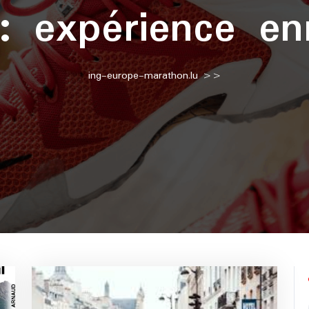
 :
expérience en
ing-europe-marathon.lu
>>