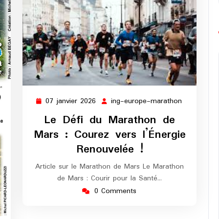
07 janvier 2026
ing-europe-marathon
07
ing-
janvier
europe-
Le Défi du Marathon de
2026
marathon
Mars : Courez vers l’Énergie
Renouvelée !
Article sur le Marathon de Mars Le Marathon
de Mars : Courir pour la Santé…
0 Comments