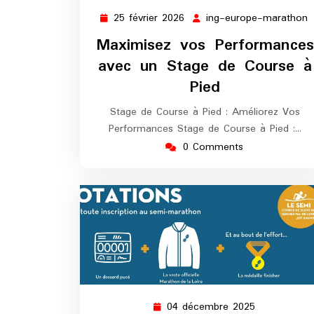
25 février 2026
ing-europe-marathon
25
i
février
e
Maximisez vos Performances
2026
m
avec un Stage de Course à
Pied
Stage de Course à Pied : Améliorez Vos
Performances Stage de Course à Pied :…
0 Comments
04 décembre 2025
04