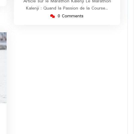
Article sur le Marathon Kalenji Le Marathon
Kalenji : Quand la Passion de la Course…
0 Comments
g-
urope-
arathon