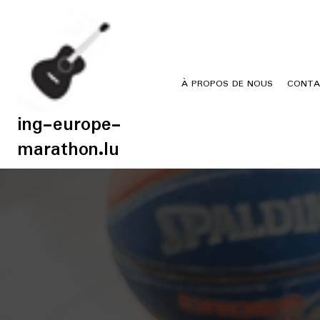
Skip
to
content
À PROPOS DE NOUS
CONTA
ing-europe-
marathon.lu