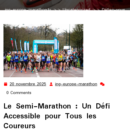
ing-europe-marathon.lu
>>
Uncategorized
>> Défiez-vous
avec le Semi-Marathon : Une Course Accessible et Palpitante
20 novembre 2025
ing-europe-marathon
20
ing-
novembre
europe-
0 Comments
2025
marathon
Le Semi-Marathon : Un Défi
Accessible pour Tous les
Coureurs