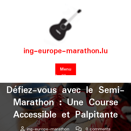
Skip
to
content
ing-europe-marathon.lu
Menu
Posted On 20 novembre 2025
Défiez-vous avec le Semi-
Marathon : Une Course
Accessible et Palpitante
ing-europe-marathon
0 comments