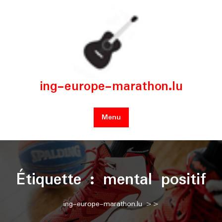
Skip
to
content
ing-europe-marathon.lu
Menu
Étiquette :
mental positif
ing-europe-marathon.lu
>>