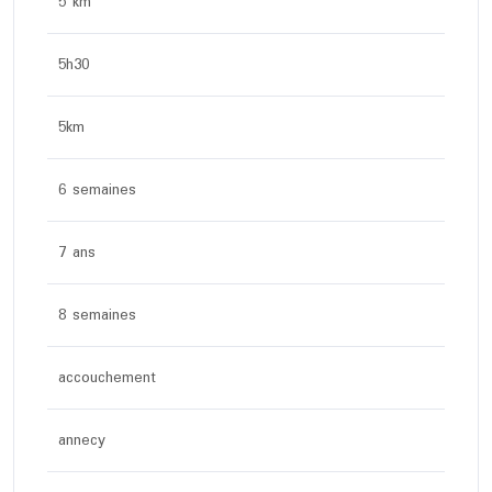
5 km
5h30
5km
6 semaines
7 ans
8 semaines
accouchement
annecy