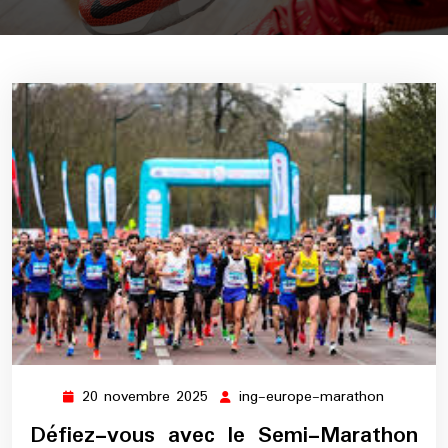
20 novembre 2025
ing-europe-marathon
20
ing-
novembre
europe-
Défiez-vous avec le Semi-Marathon
2025
maratho