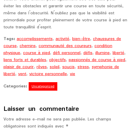
éviter les obstacles et garantir une course en toute sécurité,
même dans l’obscurité. N’oubliez pas que la visibilité est
primordiale pour profiter pleinement de votre course à pied en
toute tranquillité d’esprit.
Tags:
accomplissements
,
activité
,
bien-être
,
chaussures de
course
,
chemins
,
communauté des coureurs
,
condition
physique
,
course à pied
,
défi personnel
,
défis
,
illumine
,
liberté
,
liens forts et durables
,
objectifs
,
passionnés de course à pied
,
plaisir de courir
,
rêves
,
soleil
,
soucis
,
stress
,
symphonie de
liberté
,
vent
,
victoire personnelle
,
vie
Categories:
Uncategorized
Laisser un commentaire
Votre adresse e-mail ne sera pas publiée.
Les champs
obligatoires sont indiqués avec
*