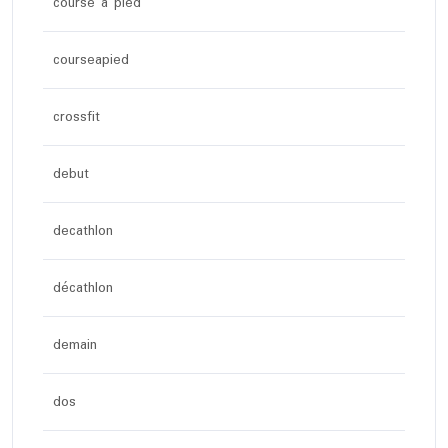
course a pied
courseapied
crossfit
debut
decathlon
décathlon
demain
dos