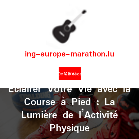
Skip
to
content
ing-europe-marathon.lu
Menu
Posted On 22 décembre 2025
Éclairer Votre Vie avec la
Course à Pied : La
Lumière de l’Activité
Physique