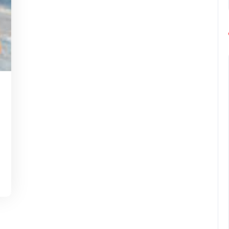
ng-
urope-
arathon
: