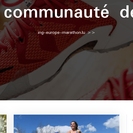
:
communauté de
ing-europe-marathon.lu
>>