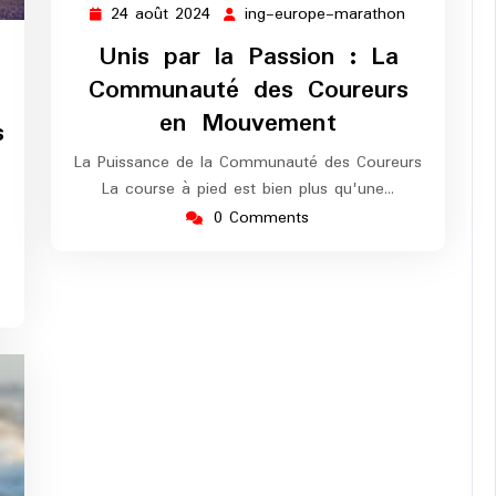
24 août 2024
ing-europe-marathon
24
ing-
août
europe-
Unis par la Passion : La
2024
marathon
Communauté des Coureurs
en Mouvement
s
La Puissance de la Communauté des Coureurs
La course à pied est bien plus qu'une…
0 Comments