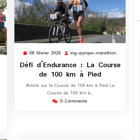
08 février 2026
ing-europe-marathon
08
ing-
février
europe-
Défi d’Endurance : La Course
ng-
2026
marathon
de 100 km à Pied
urope-
arathon
Article sur la Course de 100 km à Pied La
Course de 100 km à…
0 Comments