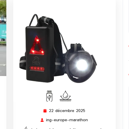
ng-
europe-
marathon
22 décembre 2025
22
décembre
ing-europe-marathon
ing-
2025
europe-