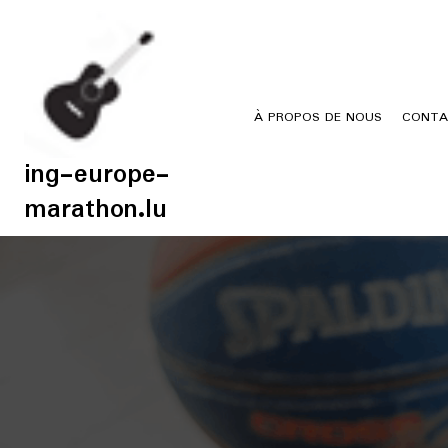
Skip
to
content
À PROPOS DE NOUS
CONTA
ing-europe-
marathon.lu