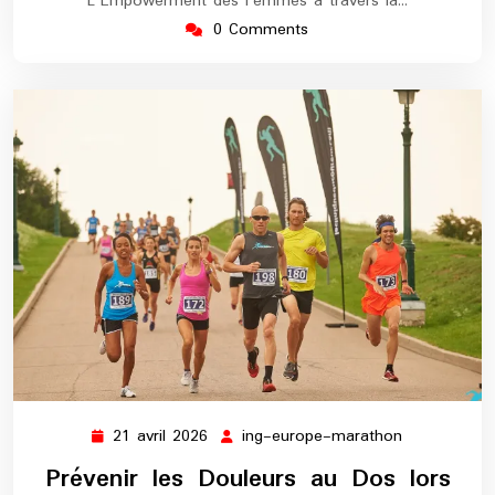
L'Empowerment des Femmes à travers la…
0 Comments
21 avril 2026
ing-europe-marathon
21
ing-
avril
europe-
Prévenir les Douleurs au Dos lors
2026
marathon