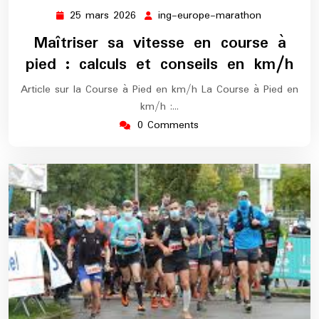
25 mars 2026
ing-europe-marathon
25
ing-
mars
europe-
Maîtriser sa vitesse en course à
2026
marathon
pied : calculs et conseils en km/h
Article sur la Course à Pied en km/h La Course à Pied en
km/h :…
0 Comments