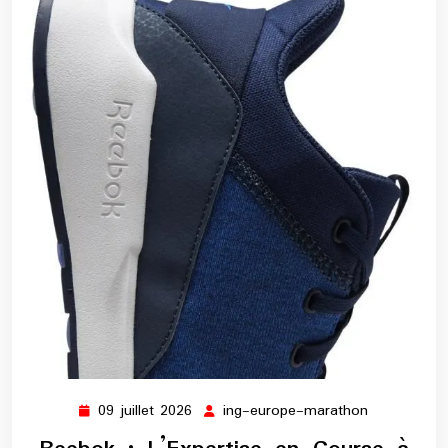
09 juillet 2026
ing-europe-marathon
09
ing-
juillet
europe-