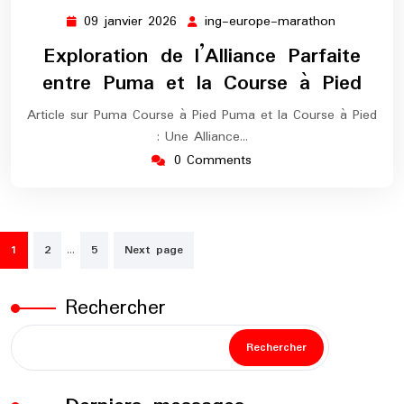
09 janvier 2026
ing-europe-marathon
09
ing-
janvier
europe-
Exploration de l’Alliance Parfaite
2026
marathon
entre Puma et la Course à Pied
Article sur Puma Course à Pied Puma et la Course à Pied
: Une Alliance…
0 Comments
Pagination
…
1
2
5
Next page
des
publications
Rechercher
Rechercher