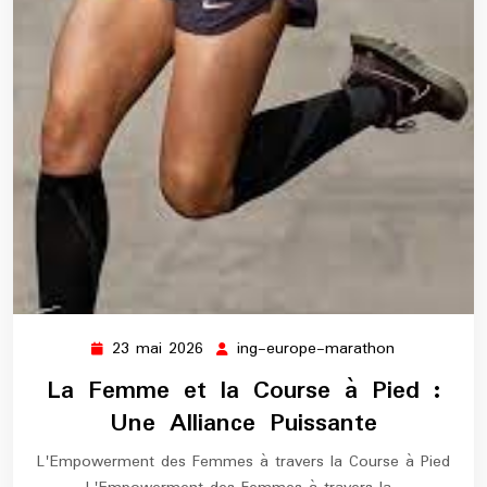
23 mai 2026
ing-europe-marathon
23
ing-
mai
europe-
La Femme et la Course à Pied :
2026
marathon
Une Alliance Puissante
L'Empowerment des Femmes à travers la Course à Pied