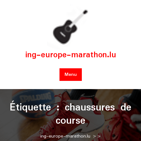
Skip
to
content
ing-europe-marathon.lu
Menu
Étiquette :
chaussures de
course
ing-europe-marathon.lu
>>