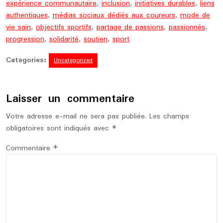
expérience communautaire
,
inclusion
,
initiatives durables
,
liens
authentiques
,
médias sociaux dédiés aux coureurs
,
mode de
vie sain
,
objectifs sportifs
,
partage de passions
,
passionnés
,
progression
,
solidarité
,
soutien
,
sport
Categories:
Uncategorized
Laisser un commentaire
Votre adresse e-mail ne sera pas publiée.
Les champs
obligatoires sont indiqués avec
*
Commentaire
*