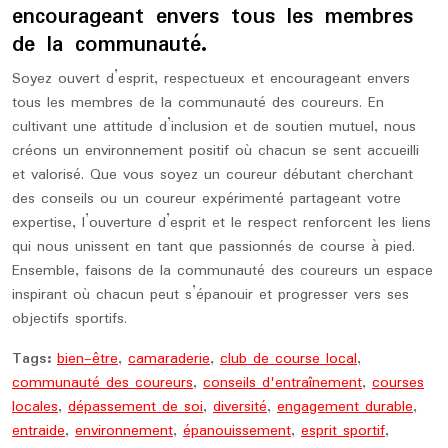
encourageant envers tous les membres
de la communauté.
Soyez ouvert d’esprit, respectueux et encourageant envers
tous les membres de la communauté des coureurs. En
cultivant une attitude d’inclusion et de soutien mutuel, nous
créons un environnement positif où chacun se sent accueilli
et valorisé. Que vous soyez un coureur débutant cherchant
des conseils ou un coureur expérimenté partageant votre
expertise, l’ouverture d’esprit et le respect renforcent les liens
qui nous unissent en tant que passionnés de course à pied.
Ensemble, faisons de la communauté des coureurs un espace
inspirant où chacun peut s’épanouir et progresser vers ses
objectifs sportifs.
Tags:
bien-être
,
camaraderie
,
club de course local
,
communauté des coureurs
,
conseils d'entraînement
,
courses
locales
,
dépassement de soi
,
diversité
,
engagement durable
,
entraide
,
environnement
,
épanouissement
,
esprit sportif
,