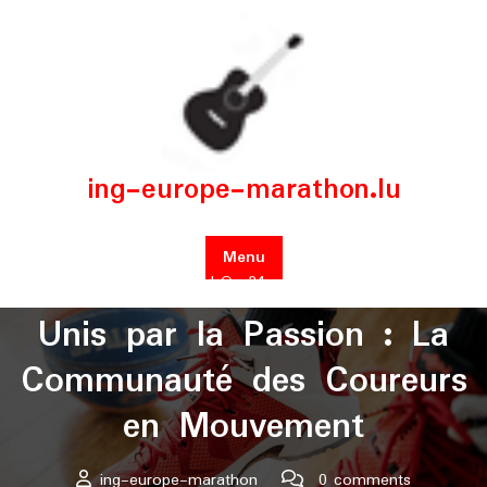
Skip
to
content
ing-europe-marathon.lu
Menu
Posted On 24 août 2024
Unis par la Passion : La
Communauté des Coureurs
en Mouvement
ing-europe-marathon
0 comments