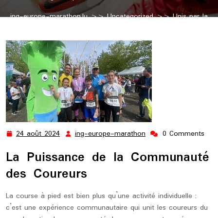
ing-europe-marathon.lu
>>
Uncategorized
>> Unis par la
Passion : La Communauté des Coureurs en Mouvement
24 août 2024
ing-europe-marathon
0 Comments
24
ing-
août
europe-
La Puissance de la Communauté
2024
marathon
des Coureurs
La course à pied est bien plus qu’une activité individuelle ;
c’est une expérience communautaire qui unit les coureurs du