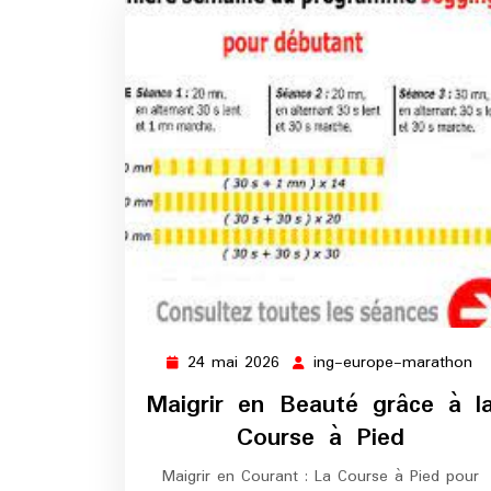
24 mai 2026
ing-europe-marathon
24
in
mai
eu
Maigrir en Beauté grâce à l
2026
ma
Course à Pied
Maigrir en Courant : La Course à Pied pour