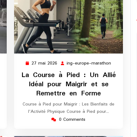
27 mai 2026
ing-europe-marathon
ng-
27
ing-
urope-
mai
europe-
La Course à Pied : Un Allié
arathon
2026
marathon
Idéal pour Maigrir et se
Remettre en Forme
s
Course à Pied pour Maigrir : Les Bienfaits de
l'Activité Physique Course à Pied pour…
0 Comments