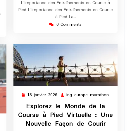
L'Importance des Entraînements en Course à
Pied L'Importance des Entraînements en Course
e
à Pied La…
0 Comments
18 janvier 2026
ing-europe-marathon
18
ing-
janvier
europe-
Explorez le Monde de la
2026
marathon
Course à Pied Virtuelle : Une
Nouvelle Façon de Courir
ng-
urope-