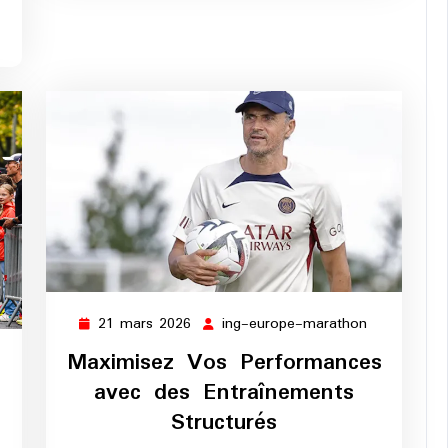
21 mars 2026
ing-europe-marathon
21
ing-
mars
europe-
Maximisez Vos Performances
ng-
2026
marathon
avec des Entraînements
urope-
arathon
Structurés