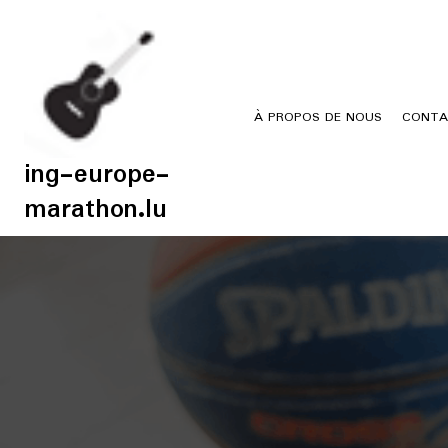
Skip
to
content
À PROPOS DE NOUS
CONTA
ing-europe-
marathon.lu