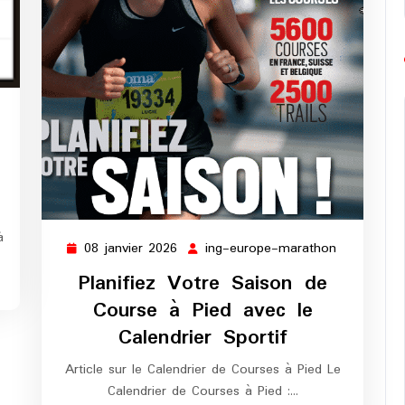
ng-
europe-
marathon
à
08 janvier 2026
ing-europe-marathon
08
ing-
janvier
europe-
Planifiez Votre Saison de
2026
marathon
Course à Pied avec le
Calendrier Sportif
Article sur le Calendrier de Courses à Pied Le
Calendrier de Courses à Pied :…