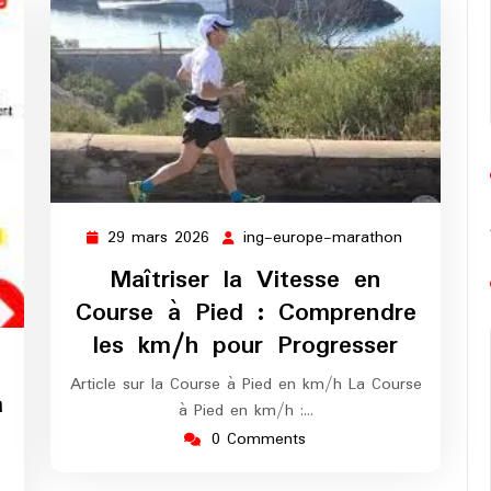
29 mars 2026
ing-europe-marathon
29
ing-
mars
europe-
Maîtriser la Vitesse en
2026
marathon
Course à Pied : Comprendre
les km/h pour Progresser
g-
Article sur la Course à Pied en km/h La Course
rope-
a
à Pied en km/h :…
rathon
0 Comments