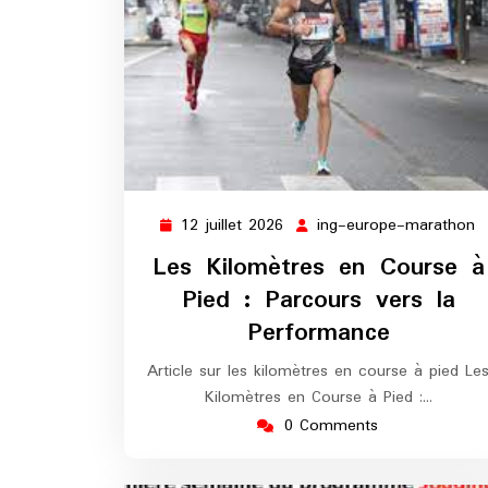
12 juillet 2026
ing-europe-marathon
12
i
juillet
e
Les Kilomètres en Course à
2026
m
Pied : Parcours vers la
Performance
Article sur les kilomètres en course à pied Le
Kilomètres en Course à Pied :…
0 Comments