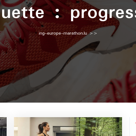
quette :
progres
ing-europe-marathon.lu
>>