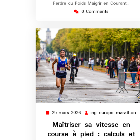
Perdre du Poids Maigrir en Courant…
0 Comments
25 mars 2026
ing-europe-marathon
25
i
mars
e
Maîtriser sa vitesse en
2026
m
course à pied : calculs et