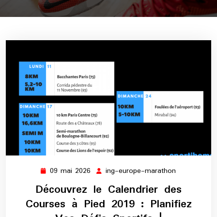
09 mai 2026
ing-europe-marathon
09
ing-
mai
europe-
Découvrez le Calendrier des
2026
marathon
Courses à Pied 2019 : Planifiez