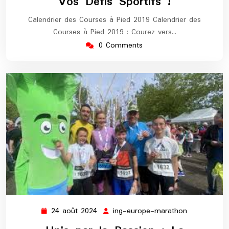
Vos Défis Sportifs !
Calendrier des Courses à Pied 2019 Calendrier des
Courses à Pied 2019 : Courez vers…
0 Comments
24 août 2024
ing-europe-marathon
24
ing-
août
europe-