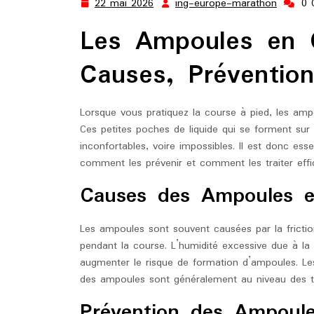
22 mai 2026
ing-europe-marathon
0 
22
ing-
mai
europe
Les Ampoules en 
2026
marath
Causes, Prévention
Lorsque vous pratiquez la course à pied, les am
Ces petites poches de liquide qui se forment sur
inconfortables, voire impossibles. Il est donc 
comment les prévenir et comment les traiter eff
Causes des Ampoules e
Les ampoules sont souvent causées par la frictio
pendant la course. L’humidité excessive due à la 
augmenter le risque de formation d’ampoules. Le
des ampoules sont généralement au niveau des tal
Prévention des Ampoul