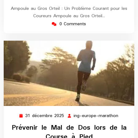
Ampoule au Gros Orteil : Un Problème Courant pour les
Coureurs Ampoule au Gros Orteil…
0 Comments
31 décembre 2025
ing-europe-marathon
31
ing-
décembre
europe-
Prévenir le Mal de Dos lors de la
2025
maratho
Course à Pied