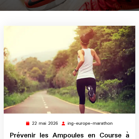
22 mai 2026
ing-europe-marathon
22
ing-
mai
europe-
Prévenir les Ampoules en Course à
2026
marathon