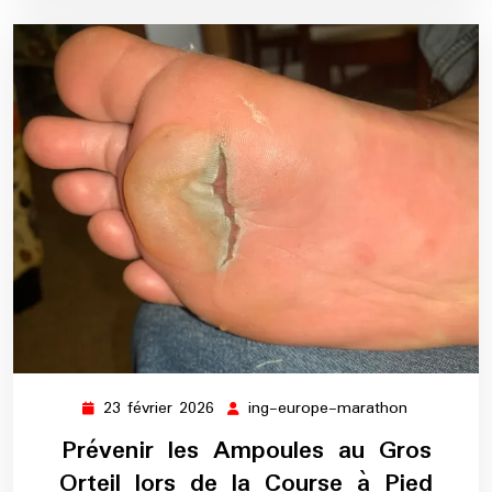
23 février 2026
ing-europe-marathon
23
ing-
février
europe-
Prévenir les Ampoules au Gros
2026
marathon
Orteil lors de la Course à Pied