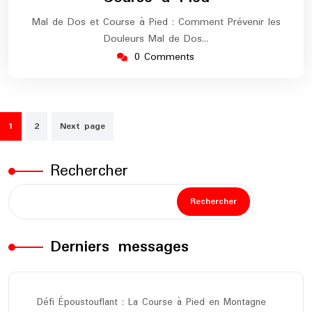
Mal de Dos et Course à Pied : Comment Prévenir les
Douleurs Mal de Dos…
0 Comments
Pagination
1
2
Next page
des
publications
Rechercher
Rechercher
Derniers messages
Défi Époustouflant : La Course à Pied en Montagne