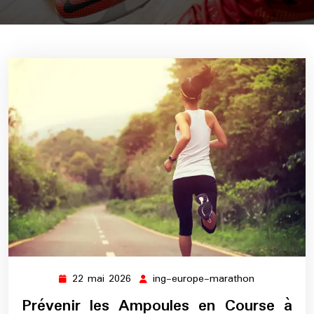
22 mai 2026
ing-europe-marathon
22
ing-
mai
europe-
Prévenir les Ampoules en Course à
2026
marathon