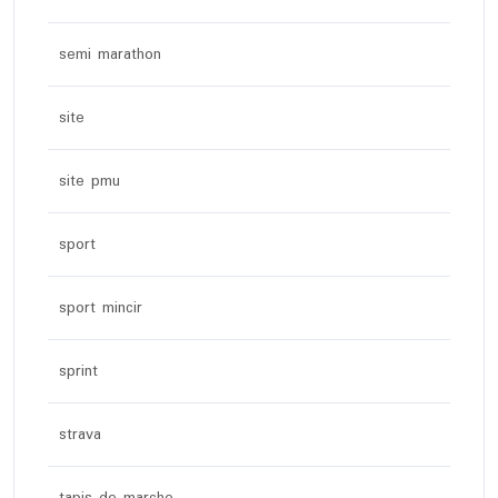
semi marathon
site
site pmu
sport
sport mincir
sprint
strava
tapis de marche