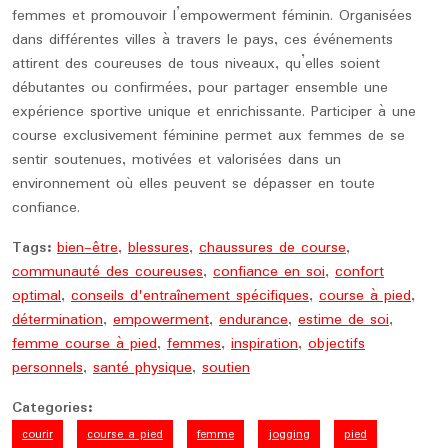
femmes et promouvoir l’empowerment féminin. Organisées
dans différentes villes à travers le pays, ces événements
attirent des coureuses de tous niveaux, qu’elles soient
débutantes ou confirmées, pour partager ensemble une
expérience sportive unique et enrichissante. Participer à une
course exclusivement féminine permet aux femmes de se
sentir soutenues, motivées et valorisées dans un
environnement où elles peuvent se dépasser en toute
confiance.
Tags:
bien-être
,
blessures
,
chaussures de course
,
communauté des coureuses
,
confiance en soi
,
confort
optimal
,
conseils d'entraînement spécifiques
,
course à pied
,
détermination
,
empowerment
,
endurance
,
estime de soi
,
femme course à pied
,
femmes
,
inspiration
,
objectifs
personnels
,
santé physique
,
soutien
Categories:
courir
course a pied
femme
jogging
pied