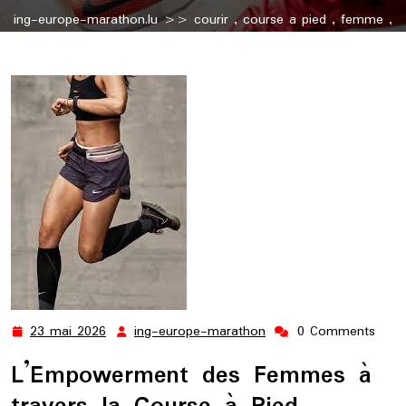
ing-europe-marathon.lu
>>
courir
,
course a pied
,
femme
,
jogging
,
pied
,
pieds
,
running
>> La Femme et la Course à
Pied : Une Alliance Puissante
23 mai 2026
ing-europe-marathon
0 Comments
23
ing-
mai
europe-
L’Empowerment des Femmes à
2026
marathon