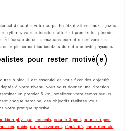
sentiel d’écouter votre corps. En étant attentif aux signaux
re rythme, votre intensité d’effort et prendre les périodes
re à l’écoute de ses sensations permet de prévenir les
écier pleinement les bienfaits de cette activité physique.
éalistes pour rester motivé(e)
urse à pied, il est essentiel de vous fixer des objectifs
t adaptés à votre niveau, vous vous donnez une direction
 terminer un premier 5 km, améliorer votre temps sur un
ment chaque semaine, des objectifs réalistes vous
s votre pratique sportive.
ondition physique
,
conseils
,
course 0 pied
,
course à pied
,
muscles
,
poids
,
progressivement
,
régularité
,
santé mentale
,