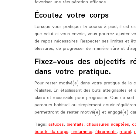
favoriser une récupération efficace.
Écoutez votre corps
Lorsque vous pratiquez la course à pied, il est es
que celui-ci vous envoie, vous pourrez ajuster vot
de repos nécessaires. Respecter ses limites et êt
blessures, de progresser de manière sûre et d’appr
Fixez-vous des objectifs r
dans votre pratique.
Pour rester motivé(e) dans votre pratique de la co
réalistes. En établissant des buts atteignables e
claire et mesurable pour progresser. Que ce soit
parcours habituel ou simplement courir régulière
permettront de rester motivé(e) et engagé(e) dan
Tags:
astuces
,
bienfaits
,
chaussures adaptées
,
c
écoute du corps
,
endurance
,
étirements
,
moral
,