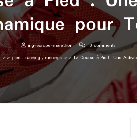
e à Pied : Une
namique pour T
ing-europe-marathon
0 comments
>>
pied
,
running
,
runnings
>> La Course à Pied : Une Activi