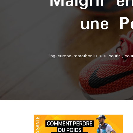
Maigrir e
une P
ing-europe-marathon.lu
>>
courir
,
cour