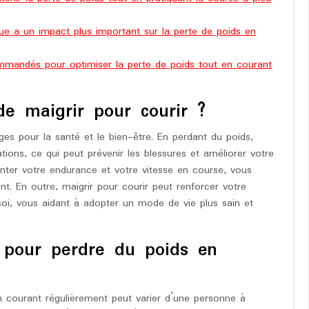
rue a un impact plus important sur la perte de poids en
mmandés pour optimiser la perte de poids tout en courant
de maigrir pour courir ?
es pour la santé et le bien-être. En perdant du poids,
tions, ce qui peut prévenir les blessures et améliorer votre
nter votre endurance et votre vitesse en course, vous
nt. En outre, maigrir pour courir peut renforcer votre
oi, vous aidant à adopter un mode de vie plus sain et
 pour perdre du poids en
en courant régulièrement peut varier d’une personne à