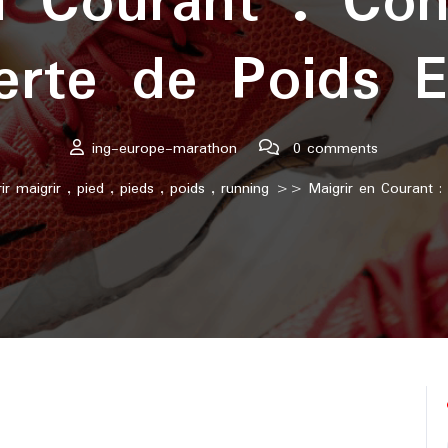
n Courant : Con
erte de Poids Ef
ing-europe-marathon
0 comments
ir maigrir
,
pied
,
pieds
,
poids
,
running
>> Maigrir en Courant : C