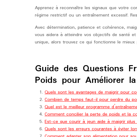
Apprenez à reconnaître les signaux que votre co
régime restrictif ou un entraînement excessif. Re
Avec détermination, patience et cohérence, maigr
vous aidera à atteindre vos objectifs de santé e
unique, alors trouvez ce qui fonctionne le mieux 
Guide des Questions Fr
Poids pour Améliorer l
Quels sont les avantages de maigrir pour cou
Combien de temps faut-il pour perdre du po
Quel est le meilleur programme d’entraîneme
Comment concilier la perte de poids et la co
Est-ce que courir à jeun aide à maigrir plus
Quels sont les erreurs courantes à éviter lo
Comment adapter son alimentation pour soute