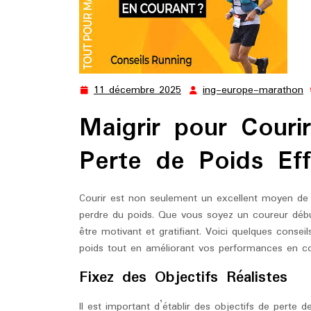
11 décembre 2025
ing-europe-marathon
11
i
décembre
e
Maigrir pour Couri
2025
m
Perte de Poids Eff
Courir est non seulement un excellent moyen de 
perdre du poids. Que vous soyez un coureur début
être motivant et gratifiant. Voici quelques consei
poids tout en améliorant vos performances en co
Fixez des Objectifs Réalistes
Il est important d’établir des objectifs de perte de