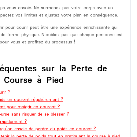
rps vous envoie. Ne surmenez pas votre corps avec un
spectez vos limites et ajustez votre plan en conséquence.
ir pour courir peut être une expérience enrichissante qui
t de forme physique. N’oubliez pas que chaque personne est
pour vous et profitez du processus !
équentes sur la Perte de
a Course à Pied
rir ?
ids en courant régulièrement ?
nt pour maigrir en courant ?
urse sans risquer de se blesser ?
 rapidement ?
rsqu’on essaie de perdre du poids en courant ?
nir la perte de poids tout en pratiquant la course à pied