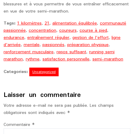
blessures et à vous permettre de vous entraîner efficacement
en vue de votre semi-marathon.
Tags:
1 kilomètres
,
21
,
alimentation équilibrée
,
communauté
passionnée
,
concentration
,
coureurs
,
course à pied
,
endurance
,
entraînement régulier
,
gestion de l'effort
,
ligne
d'arrivée
,
mentale
,
passionnés
,
préparation physique
,
renforcement musculaire
,
repos suffisant
,
running semi
marathon
,
rythme
,
satisfaction personnelle
,
semi-marathon
Categories:
Uncategorized
Laisser un commentaire
Votre adresse e-mail ne sera pas publiée.
Les champs
obligatoires sont indiqués avec
*
Commentaire
*