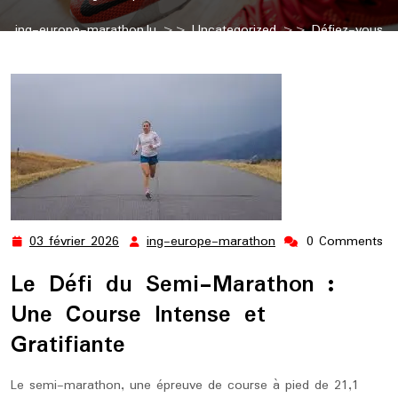
ing-europe-marathon.lu
>>
Uncategorized
>> Défiez-vous
avec le Semi-Marathon : Une Course de Running Intense
03 février 2026
ing-europe-marathon
0 Comments
03
ing-
février
europe-
Le Défi du Semi-Marathon :
2026
marathon
Une Course Intense et
Gratifiante
Le semi-marathon, une épreuve de course à pied de 21,1