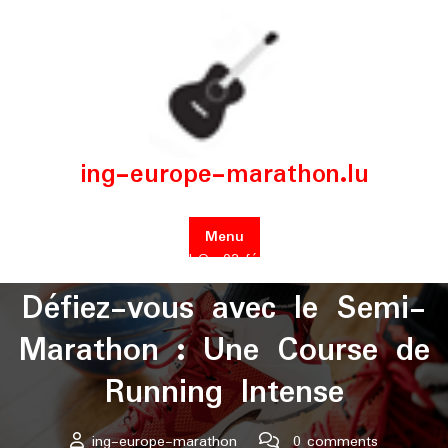
Skip
to
content
ing-europe-marathon.lu
Menu
Posted On 03 février 2026
Défiez-vous avec le Semi-
Marathon : Une Course de
Running Intense
ing-europe-marathon
0 comments