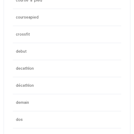
course a pied
courseapied
crossfit
debut
decathlon
décathlon
demain
dos