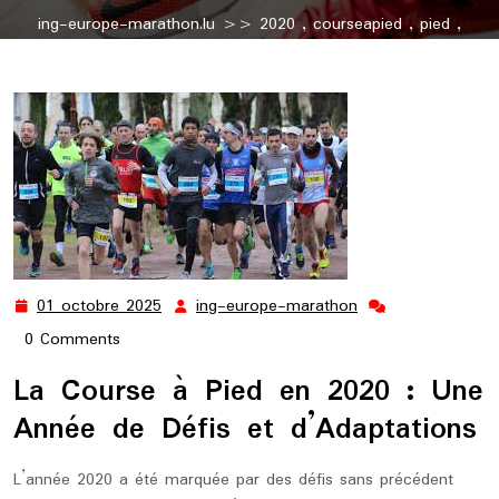
ing-europe-marathon.lu
>>
2020
,
courseapied
,
pied
,
running
>> Récapitulatif de la Course à Pied en 2020 : Défis
et Adaptations
01 octobre 2025
ing-europe-marathon
01
ing-
octobre
europe-
0 Comments
2025
marathon
La Course à Pied en 2020 : Une
Année de Défis et d’Adaptations
L’année 2020 a été marquée par des défis sans précédent