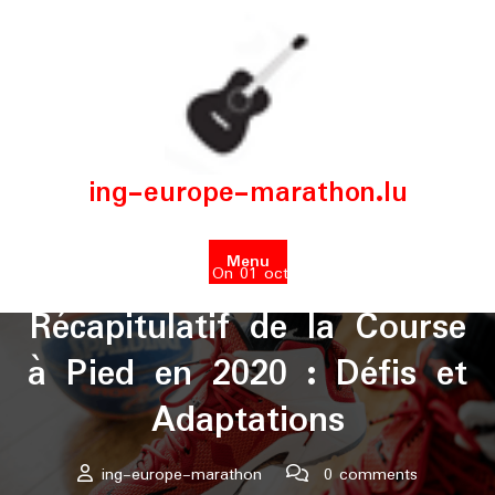
Skip
to
content
ing-europe-marathon.lu
Menu
Posted On 01 octobre 2025
Récapitulatif de la Course
à Pied en 2020 : Défis et
Adaptations
ing-europe-marathon
0 comments