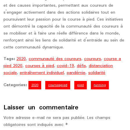
et des causes importantes, permettant aux coureurs de
s’engager activement dans des actions solidaires tout en
poursuivant leur passion pour la course à pied. Ces initiatives
ont démontré la capacité de la communauté des coureurs à
se mobiliser et à faire une réelle différence dans le monde,
renforçant ainsi les liens de solidarité et d’entraide au sein de
cette communauté dynamique.
Tags:
2020
,
communauté des coureurs
,
coureurs
,
course a
pied 2020
,
courses à pied
,
covid-19
,
défis
,
distanciation
sociale
,
entraînement individuel
,
pandémie
,
solidarité
Categories:
2020
courseapied
pied
running
Laisser un commentaire
Votre adresse e-mail ne sera pas publiée.
Les champs
obligatoires sont indiqués avec
*