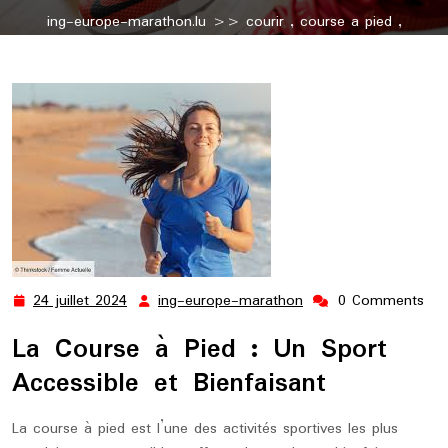
ing-europe-marathon.lu
>>
courir
,
course a pied
,
courseapied
,
pied
,
running
,
runnings
>> Explorez les
Bienfaits de la Course à Pied pour une Santé Optimale
24 juillet 2024
ing-europe-marathon
0 Comments
24
ing-
juillet
europe-
La Course à Pied : Un Sport
2024
marathon
Accessible et Bienfaisant
La course à pied est l’une des activités sportives les plus