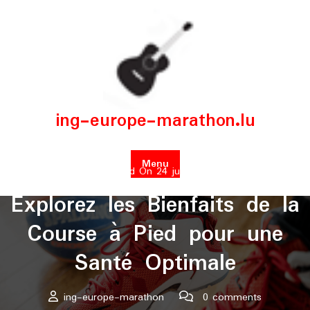
Skip
to
content
ing-europe-marathon.lu
Menu
Posted On 24 juillet 2024
Explorez les Bienfaits de la
Course à Pied pour une
Santé Optimale
ing-europe-marathon
0 comments