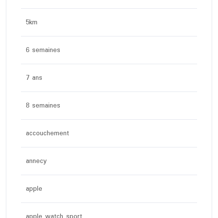
5km
6 semaines
7 ans
8 semaines
accouchement
annecy
apple
apple watch sport