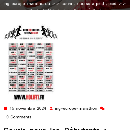
ing-europe-marathon.lu
>>
courir
,
course a pied
,
pied
>>
Guide du Débutant en Course à Pied
15 novembre 2024
ing-europe-marathon
15
ing-
novembre
europe-
0 Comments
2024
marathon