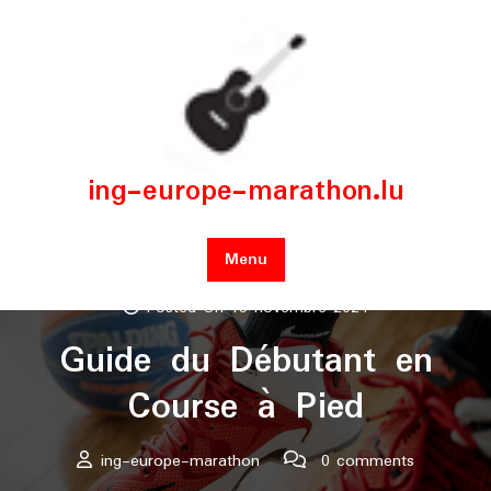
Skip
to
content
ing-europe-marathon.lu
Menu
Posted On 15 novembre 2024
Guide du Débutant en
Course à Pied
ing-europe-marathon
0 comments