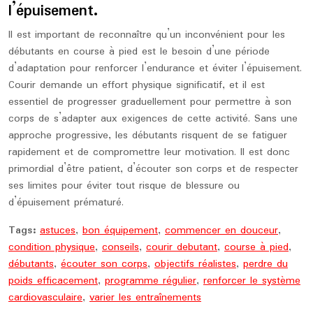
l’épuisement.
Il est important de reconnaître qu’un inconvénient pour les
débutants en course à pied est le besoin d’une période
d’adaptation pour renforcer l’endurance et éviter l’épuisement.
Courir demande un effort physique significatif, et il est
essentiel de progresser graduellement pour permettre à son
corps de s’adapter aux exigences de cette activité. Sans une
approche progressive, les débutants risquent de se fatiguer
rapidement et de compromettre leur motivation. Il est donc
primordial d’être patient, d’écouter son corps et de respecter
ses limites pour éviter tout risque de blessure ou
d’épuisement prématuré.
Tags:
astuces
,
bon équipement
,
commencer en douceur
,
condition physique
,
conseils
,
courir debutant
,
course à pied
,
débutants
,
écouter son corps
,
objectifs réalistes
,
perdre du
poids efficacement
,
programme régulier
,
renforcer le système
cardiovasculaire
,
varier les entraînements