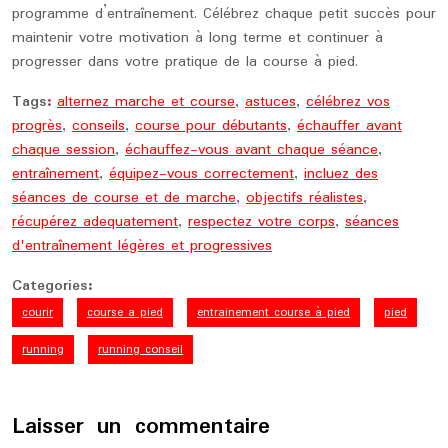
programme d’entraînement. Célébrez chaque petit succès pour
maintenir votre motivation à long terme et continuer à
progresser dans votre pratique de la course à pied.
Tags:
alternez marche et course
,
astuces
,
célébrez vos
progrès
,
conseils
,
course pour débutants
,
échauffer avant
chaque session
,
échauffez-vous avant chaque séance
,
entraînement
,
équipez-vous correctement
,
incluez des
séances de course et de marche
,
objectifs réalistes
,
récupérez adequatement
,
respectez votre corps
,
séances
d'entraînement légères et progressives
Categories:
courir
course a pied
entrainement course à pied
pied
running
running conseil
Laisser un commentaire