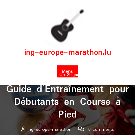
Skip
to
content
ing-europe-marathon.lu
Menu
Posted On 25 janvier 2026
Guide d’Entraînement pour
Débutants en Course à
Pied
ing-europe-marathon
0 comments