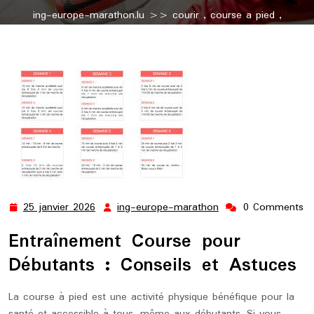
ing-europe-marathon.lu
>>
courir
,
course a pied
,
entrainement course à pied
,
pied
,
running
,
running conseil
>> Guide d’Entraînement pour Débutants en Course à Pied
25 janvier 2026
ing-europe-marathon
0 Comments
25
ing-
janvier
europe-
Entraînement Course pour
2026
marathon
Débutants : Conseils et Astuces
La course à pied est une activité physique bénéfique pour la