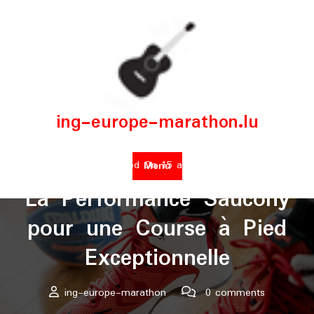
Skip
to
content
ing-europe-marathon.lu
Posted On 15 avril 2025
Menu
La Performance Saucony
pour une Course à Pied
Exceptionnelle
ing-europe-marathon
0 comments