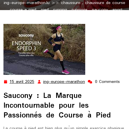
ing-europe-marathon.lu
>>
chaussure
,
chaussure de course
,
course a pied
,
pied
,
running
,
runnings
,
saucony
,
sport
>> La Performance Saucony pour une Course à Pied
Exceptionnelle
15 avril 2025
ing-europe-marathon
0 Comments
15
ing-
avril
europe-
Saucony : La Marque
2025
marathon
Incontournable pour les
Passionnés de Course à Pied
La course à pied est bien plus qu’un simple exercice physique