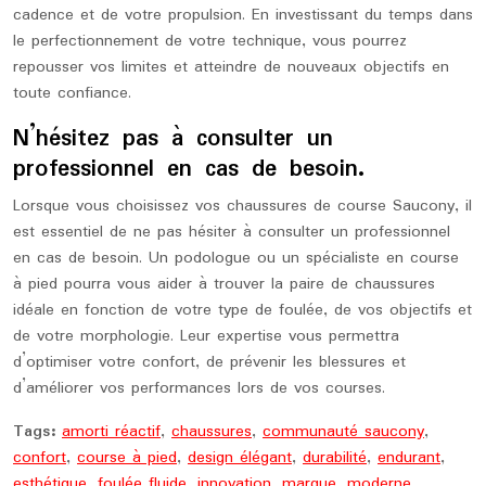
cadence et de votre propulsion. En investissant du temps dans
le perfectionnement de votre technique, vous pourrez
repousser vos limites et atteindre de nouveaux objectifs en
toute confiance.
N’hésitez pas à consulter un
professionnel en cas de besoin.
Lorsque vous choisissez vos chaussures de course Saucony, il
est essentiel de ne pas hésiter à consulter un professionnel
en cas de besoin. Un podologue ou un spécialiste en course
à pied pourra vous aider à trouver la paire de chaussures
idéale en fonction de votre type de foulée, de vos objectifs et
de votre morphologie. Leur expertise vous permettra
d’optimiser votre confort, de prévenir les blessures et
d’améliorer vos performances lors de vos courses.
Tags:
amorti réactif
,
chaussures
,
communauté saucony
,
confort
,
course à pied
,
design élégant
,
durabilité
,
endurant
,
esthétique
,
foulée fluide
,
innovation
,
marque
,
moderne
,