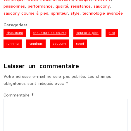
passionnés
,
performance
,
qualité
,
résistance
,
saucony
,
saucony course à pied
,
sprinteur
,
style
,
technologie avancée
Categories:
chaussure
chaussure de course
course a pied
pied
running
runnings
saucony
sport
Laisser un commentaire
Votre adresse e-mail ne sera pas publiée.
Les champs
obligatoires sont indiqués avec
*
Commentaire
*