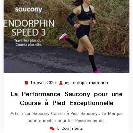
15 avril 2025
ing-europe-marathon
15
ing-
avril
europe-
La Performance Saucony pour une
2025
marathon
Course à Pied Exceptionnelle
Article sur Saucony Course à Pied Saucony : La Marque
Incontournable pour les Passionnés de…
0 Comments