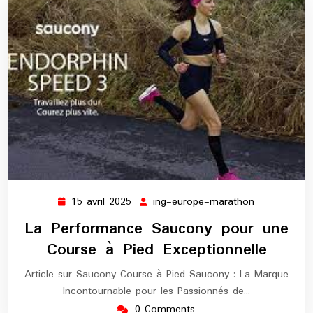
15 avril 2025
ing-europe-marathon
15
ing-
avril
europe-
La Performance Saucony pour une
2025
marathon
Course à Pied Exceptionnelle
Article sur Saucony Course à Pied Saucony : La Marque
Incontournable pour les Passionnés de…
0 Comments