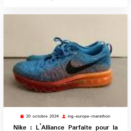
20 octobre 2024
ing-europe-marathon
20
ing-
octobre
europe-
Nike : L’Alliance Parfaite pour la
2024
marathon