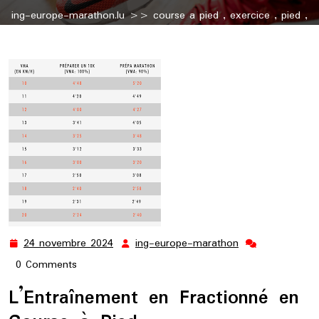
ing-europe-marathon.lu
>>
course a pied
,
exercice
,
pied
,
running
>> Optimisez vos performances avec le fractionné
en course à pied
24 novembre 2024
ing-europe-marathon
24
ing-
novembre
europe-
0 Comments
2024
marathon
L’Entraînement en Fractionné en