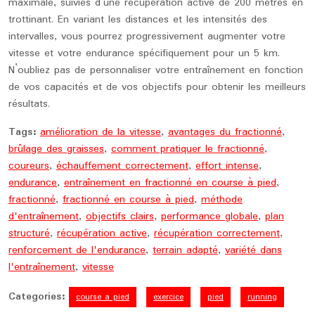
maximale, suivies d’une récupération active de 200 mètres en
trottinant. En variant les distances et les intensités des
intervalles, vous pourrez progressivement augmenter votre
vitesse et votre endurance spécifiquement pour un 5 km.
N’oubliez pas de personnaliser votre entraînement en fonction
de vos capacités et de vos objectifs pour obtenir les meilleurs
résultats.
Tags:
amélioration de la vitesse
,
avantages du fractionné
,
brûlage des graisses
,
comment pratiquer le fractionné
,
coureurs
,
échauffement correctement
,
effort intense
,
endurance
,
entraînement en fractionné en course à pied
,
fractionné
,
fractionné en course à pied
,
méthode
d'entraînement
,
objectifs clairs
,
performance globale
,
plan
structuré
,
récupération active
,
récupération correctement
,
renforcement de l'endurance
,
terrain adapté
,
variété dans
l'entraînement
,
vitesse
Categories:
course a pied
exercice
pied
running