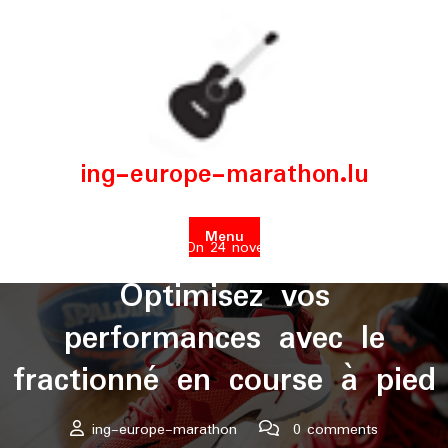
Skip
to
content
ing-europe-marathon.lu
Menu
Posted On 24 novembre 2024
Optimisez vos
performances avec le
fractionné en course à pied
ing-europe-marathon
0 comments