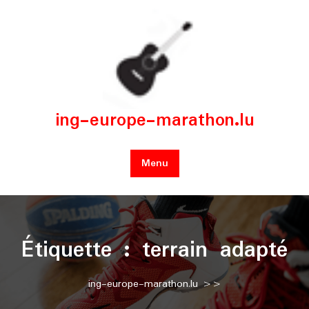
Skip
to
content
ing-europe-marathon.lu
Menu
Étiquette :
terrain adapté
ing-europe-marathon.lu
>>