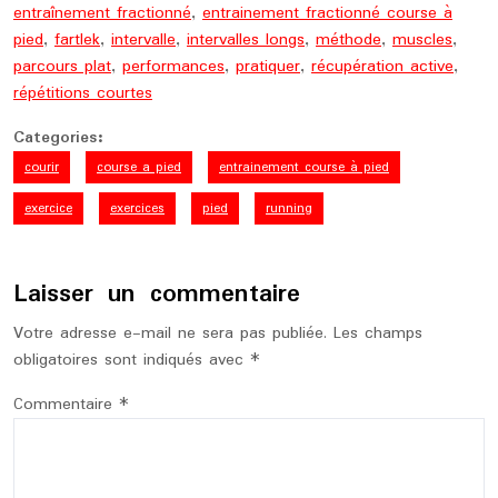
entraînement fractionné
,
entrainement fractionné course à
pied
,
fartlek
,
intervalle
,
intervalles longs
,
méthode
,
muscles
,
parcours plat
,
performances
,
pratiquer
,
récupération active
,
répétitions courtes
Categories:
courir
course a pied
entrainement course à pied
exercice
exercices
pied
running
Laisser un commentaire
Votre adresse e-mail ne sera pas publiée.
Les champs
obligatoires sont indiqués avec
*
Commentaire
*