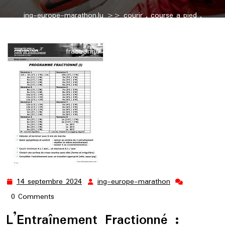
ing-europe-marathon.lu
>>
courir
,
course a pied
,
entrainement course à pied
,
exercice
,
exercices
,
pied
,
running
>> Optimisez vos performances avec l’entraînement
fractionné en course à pied
14 septembre 2024
ing-europe-marathon
14
ing-
septembre
europe-
0 Comments
2024
marathon
L’Entraînement Fractionné :