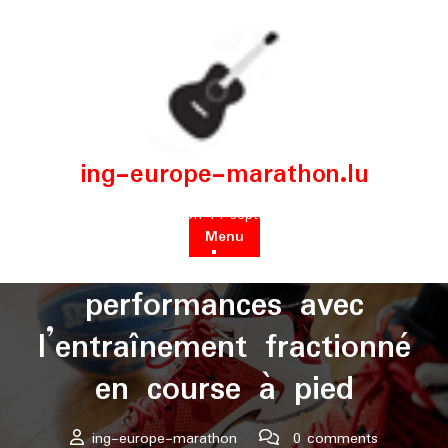
Skip
to
content
ing-europe-marathon.lu
Posted On 14 septembre 2024
Menu
Optimisez vos
performances avec
l’entraînement fractionné
en course à pied
ing-europe-marathon
0 comments