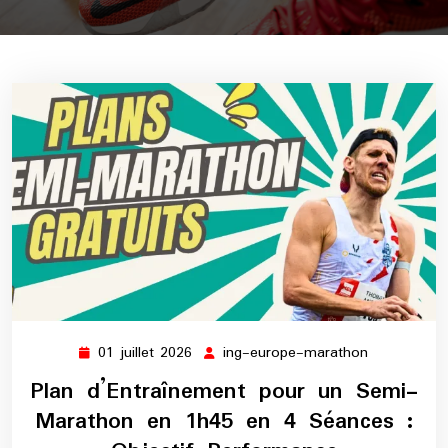
01 juillet 2026
ing-europe-marathon
01
ing-
juillet
europe-
Plan d’Entraînement pour un Semi-
2026
marathon
Marathon en 1h45 en 4 Séances :