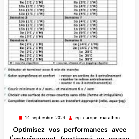
14 septembre 2024
ing-europe-marathon
14
ing-
septembre
europe-
Optimisez vos performances avec
2024
maratho