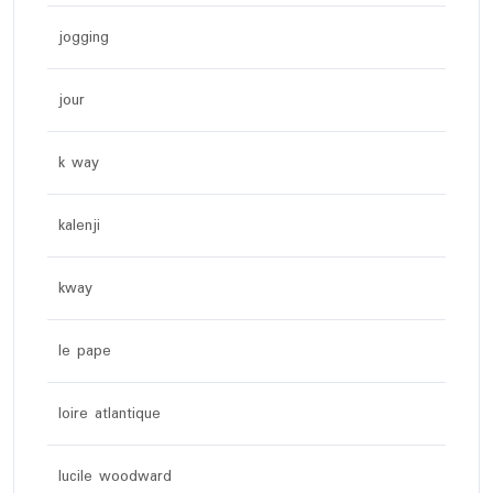
jogging
jour
k way
kalenji
kway
le pape
loire atlantique
lucile woodward