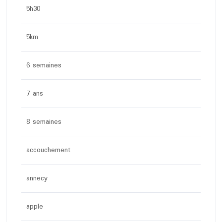
5h30
5km
6 semaines
7 ans
8 semaines
accouchement
annecy
apple