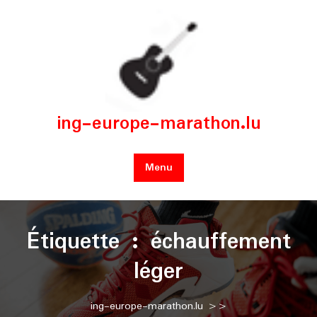
Skip
to
content
ing-europe-marathon.lu
Menu
Étiquette :
échauffement
léger
ing-europe-marathon.lu
>>