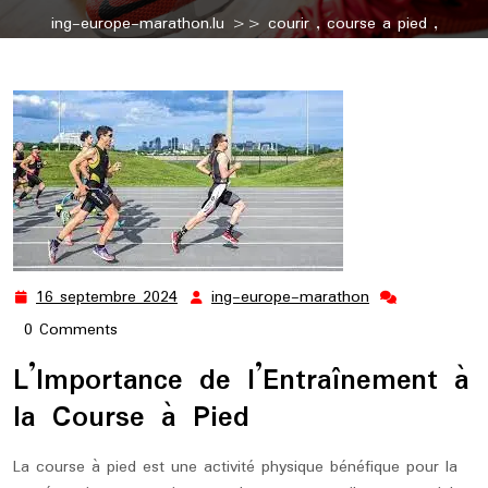
ing-europe-marathon.lu
>>
courir
,
course a pied
,
entrainement course à pied
,
jogging
,
pied
,
running
>>
Optimisez votre Entraînement à la Course à Pied
16 septembre 2024
ing-europe-marathon
16
ing-
septembre
europe-
0 Comments
2024
marathon
L’Importance de l’Entraînement à
la Course à Pied
La course à pied est une activité physique bénéfique pour la