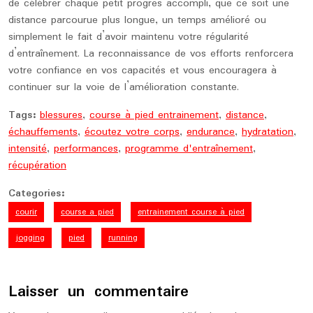
de célébrer chaque petit progrès accompli, que ce soit une
distance parcourue plus longue, un temps amélioré ou
simplement le fait d’avoir maintenu votre régularité
d’entraînement. La reconnaissance de vos efforts renforcera
votre confiance en vos capacités et vous encouragera à
continuer sur la voie de l’amélioration constante.
Tags:
blessures
,
course à pied entrainement
,
distance
,
échauffements
,
écoutez votre corps
,
endurance
,
hydratation
,
intensité
,
performances
,
programme d'entraînement
,
récupération
Categories:
courir
course a pied
entrainement course à pied
jogging
pied
running
Laisser un commentaire