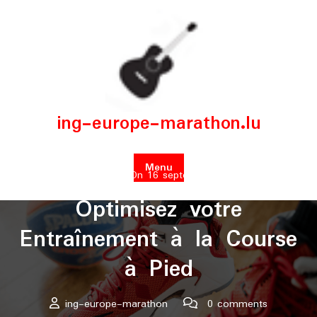
Skip
to
content
ing-europe-marathon.lu
Menu
Posted On 16 septembre 2024
Optimisez votre
Entraînement à la Course
à Pied
ing-europe-marathon
0 comments