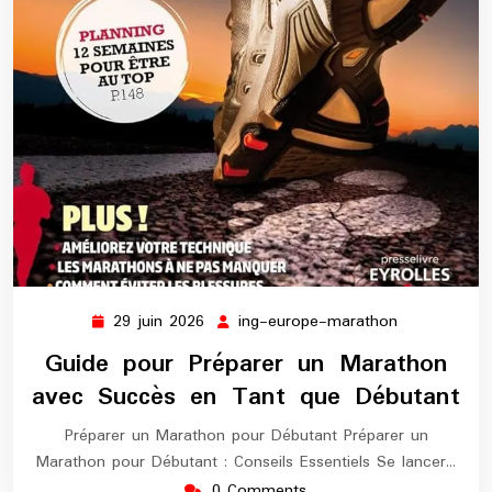
29 juin 2026
ing-europe-marathon
29
ing-
juin
europe-
Guide pour Préparer un Marathon
2026
marathon
avec Succès en Tant que Débutant
Préparer un Marathon pour Débutant Préparer un
Marathon pour Débutant : Conseils Essentiels Se lancer…
0 Comments