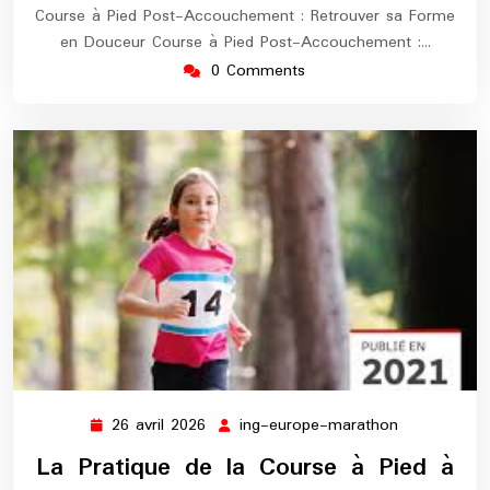
Course à Pied Post-Accouchement : Retrouver sa Forme
en Douceur Course à Pied Post-Accouchement :…
0 Comments
26 avril 2026
ing-europe-marathon
26
ing-
avril
europe-
La Pratique de la Course à Pied à
2026
marathon