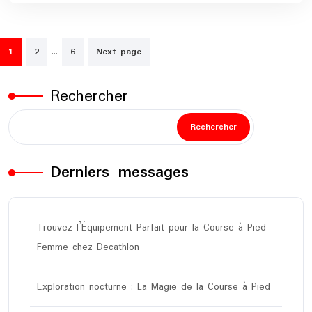
Pagination
…
1
2
6
Next page
des
publications
Rechercher
Rechercher
Derniers messages
Trouvez l’Équipement Parfait pour la Course à Pied
Femme chez Decathlon
Exploration nocturne : La Magie de la Course à Pied