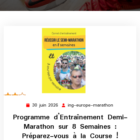
30 juin 2026
ing-europe-marathon
30
ing-
juin
europe-
Programme d’Entraînement Demi-
2026
marathon
Marathon sur 8 Semaines :
Préparez-vous à la Course !