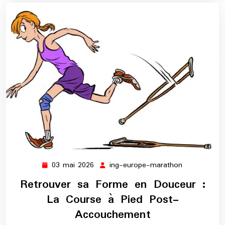
03 mai 2026
ing-europe-marathon
03
ing-
mai
europe-
Retrouver sa Forme en Douceur :
2026
marathon
La Course à Pied Post-
Accouchement