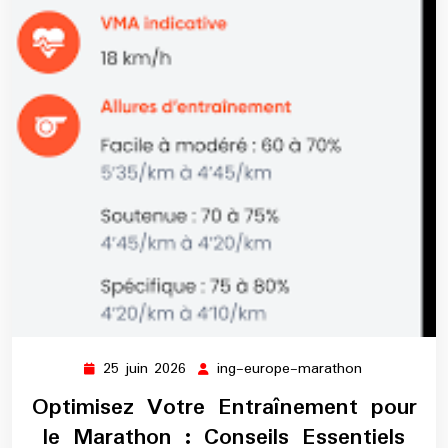
25 juin 2026
ing-europe-marathon
25
ing-
juin
europe-
Optimisez Votre Entraînement pour
2026
marathon
le Marathon : Conseils Essentiels