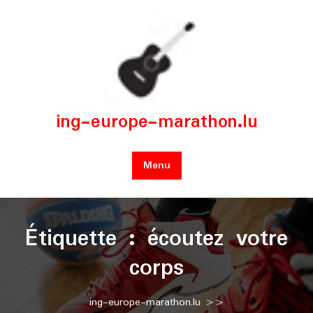
Skip
to
content
ing-europe-marathon.lu
Menu
Étiquette :
écoutez votre
corps
ing-europe-marathon.lu
>>